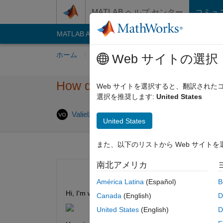
コンテンツへスキップ
MATLAB ヘルプ センター
コミュ
MATLAB Answers
File Exchange
Cody
AI C
ホーム
質問する
回答
閲覧
MATLA
Web サイトの選択
How do I get my function to r
Web サイトを選択すると、翻訳され
選択を推奨します:
United States
回
Valielza O'Keefe
2020 2 月 19
1 回答
United States
また、以下のリストから Web サイト
南北アメリカ
América Latina
(Español)
B
Hi, I'm working on this for a MATLAB course at my
Canada
(English)
D
United States
(English)
D