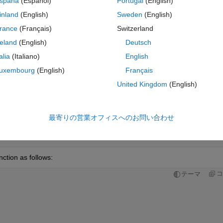
spaña
(Español)
Portugal
(English)
ovided by the instructor as a jumping-off point for us:
inland
(English)
Sweden
(English)
コ
テーマ
rance
(Français)
Switzerland
reland
(English)
Deutsch
talia
(Italiano)
English
uxembourg
(English)
Français
United Kingdom
(English)
最寄りの営業オフィスへのお問い合わせ
nction as follows:
コ
テーマ