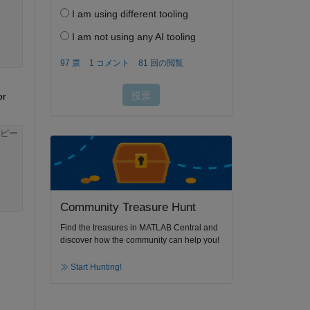
 
r 
ピー
Community Treasure Hunt
Find the treasures in MATLAB Central and
discover how the community can help you!
Start Hunting!