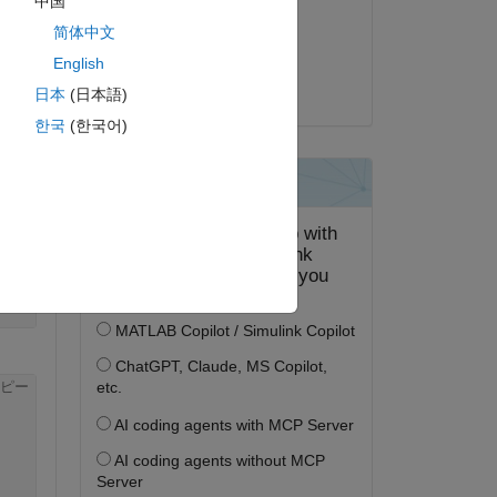
中国
2020 年 2 月 19 日
简体中文
ピー
採用済み:
English
M
日本
(日本語)
한국
(한국어)
ピー