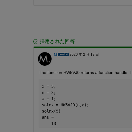
採用された回答
M
2020 年 2 月 19 日
The function HW5VJ0 returns a function handle. To g
x = 5;
n = 3;
a = 1;
solnx = HW5VJO(n,a);
solnx(5)
ans =
    13