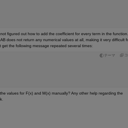
ot figured out how to add the coefficient for every term in the function.
does not return any numerical values at all, making it very difficult fo
ust get the following message repeated several times:
コ
テーマ
he values for F(x) and M(x) manually? Any other help regarding the 
k.