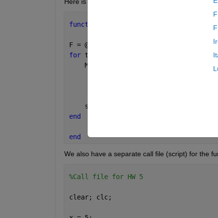
E
Here is the code I have so far, which was mostly pr
F
function 
[solnx] = HW5VJO(n,a)
F
I
F = @(x) 1;
for 
t = 1:n
I
    M = @(x) 1;
L
for 
k = 1:(n-1)
            M = @(x) M(x)*(x-k*a);   
end
    solnx = @(x) F(x)+M(x)    
end
end
We also have a separate call file (script) for the fu
%Call file for HW 5
clear; clc;
x = 5;