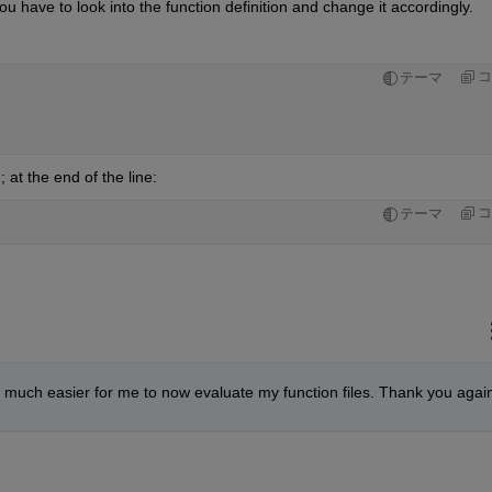
u have to look into the function definition and change it accordingly.
コ
テーマ
 at the end of the line:
コ
テーマ
 much easier for me to now evaluate my function files. Thank you agai