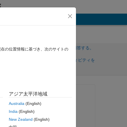
その他
サインインしてこの質問に回答する。
現在の位置情報に基づき、次のサイトの
共
サインインしてアクティビティを
有
フォロー
質問済み:
アジア太平洋地域
Valielza O'Keefe
Australia
(English)
2020 年 2 月 19 日
India
(English)
コメント済み:
New Zealand
(English)
Valielza O'Keefe