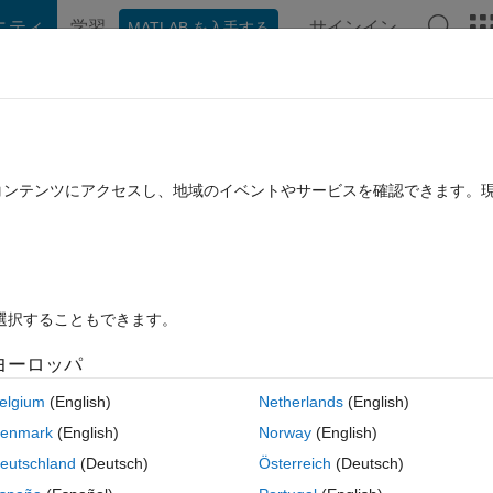
ニティ
学習
サインイン
MATLAB を入手する
hat Playground
ディスカッション
コンテスト
ブログ
投稿
B に関する FAQ
その他
eturn a numerical value?
たコンテンツにアクセスし、地域のイベントやサービスを確認できます。
答採用済み
2020 2 月 19 に更新
3 ビュー (30 日間)
を選択することもできます。
ヨーロッパ
0 投票
MATLAB Online で開く
elgium
(English)
Netherlands
(English)
 university. Below is my assignment.
enmark
(English)
Norway
(English)
eutschland
(Deutsch)
Österreich
(Deutsch)