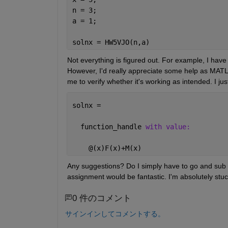
n = 3;
a = 1;
solnx = HW5VJO(n,a)
Not everything is figured out. For example, I have n
However, I'd really appreciate some help as MATLAB 
me to verify whether it's working as intended. I j
solnx =
  function_handle 
with value:
    @(x)F(x)+M(x)
Any suggestions? Do I simply have to go and sub t
assignment would be fantastic. I'm absolutely stuc
0 件のコメント
サインインしてコメントする。