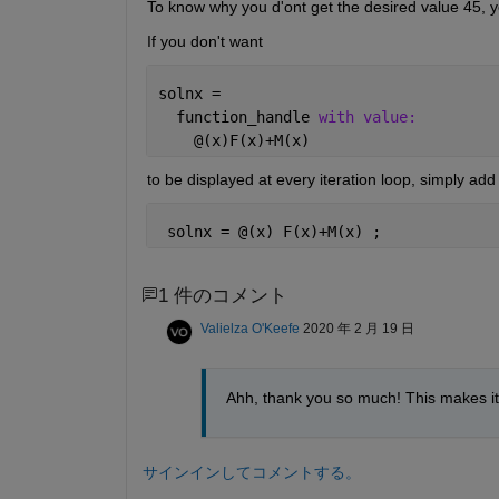
To know why you d'ont get the desired value 45, yo
If you don't want 
solnx =
  function_handle 
with value:
    @(x)F(x)+M(x)
to be displayed at every iteration loop, simply add ;
 solnx = @(x) F(x)+M(x) ;
1 件のコメント
Valielza O'Keefe
2020 年 2 月 19 日
Ahh, thank you so much! This makes it
サインインしてコメントする。