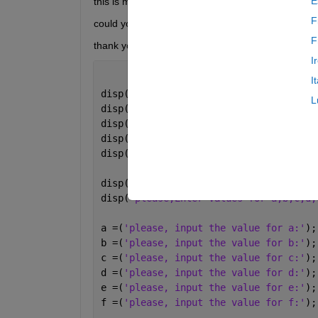
E
this is my code but I dont know whats wrong with i
F
could you please help me to understand it
F
thank you
I
I
disp(
'welcome'
); 
% description from li
L
disp(
'this is a crossing point calcula
disp(
'from the equations'
);
disp(
'ax+by=c and dx+ey=f'
);
disp(
'your equation can be solved'
);
disp(
'to solve your equation'
);
disp(
'please,Enter values for a,b,c,d,
a =(
'please, input the value for a:'
);
b =(
'please, input the value for b:'
);
c =(
'please, input the value for c:'
);
d =(
'please, input the value for d:'
);
e =(
'please, input the value for e:'
);
f =(
'please, input the value for f:'
);