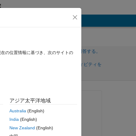
その他
サインインしてこの質問に回答する。
現在の位置情報に基づき、次のサイトの
共
サインインしてアクティビティを
有
フォロー
質問済み:
アジア太平洋地域
Razan AlJuraysi
Australia
(English)
2020 年 2 月 19 日
India
(English)
回答済み:
New Zealand
(English)
Jyotsna Talluri