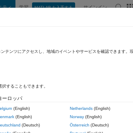
ニティ
学習
サインイン
MATLAB を入手する
hat Playground
ディスカッション
コンテスト
ブログ
投稿
B に関する FAQ
その他
point and plotting the lines
たコンテンツにアクセスし、地域のイベントやサービスを確認できます。
0 2 月 26 に更新
7 ビュー (30 日間)
を選択することもできます。
ヨーロッパ
0 投票
MATLAB Online で開く
elgium
(English)
Netherlands
(English)
enmark
(English)
Norway
(English)
ssing points and plot lines
eutschland
(Deutsch)
Österreich
(Deutsch)