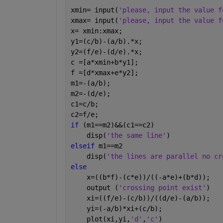
xmin= input(
'please, input the value f
xmax= input(
'please, input the value f
x= xmin:xmax;
y1=(c/b)-(a/b).*x;
y2=(f/e)-(d/e).*x;
c =[a*xmin+b*y1];
f =[d*xmax+e*y2];
m1=-(a/b);
m2=-(d/e);
c1=c/b;
c2=f/e;
if 
(m1==m2)&&(c1==c2)
    disp(
'the same line'
)
elseif 
m1==m2
    disp(
'the lines are parallel no cr
else
    x=((b*f)-(c*e))/((-a*e)+(b*d));   
    output (
'crossing point exist'
)
    xi=((f/e)-(c/b))/((d/e)-(a/b));
    yi=(-a/b)*xi+(c/b);
    plot(xi,yi,
'd'
,
'c'
)