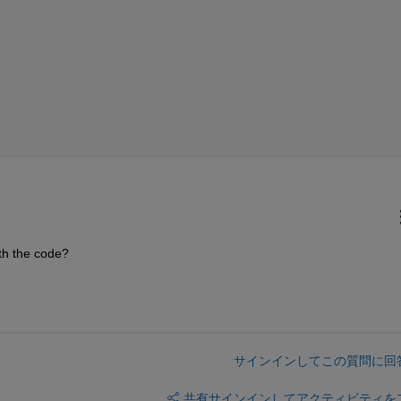
th the code? 
サインインしてこの質問に回
共有
サインインしてアクティビティを