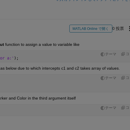
0 投票
MATLAB Online で開く
ut 
function
 to assign a value to variable
 like 
コ
テーマ
or a:'
); 
 as below due to which intercepts c1 and c2 takes array of values.
コ
テーマ
rker and Color in the thi
rd argument itself
コ
テーマ