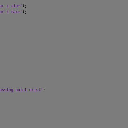
or x min='
);
or x max='
);
ossing point exist'
)