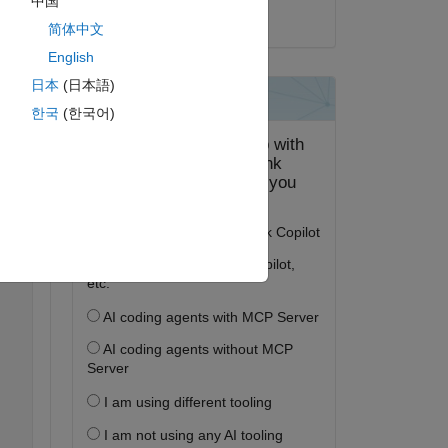
中国
2020 年 2 月 26 日
简体中文
English
日本
(日本語)
ピー
한국
(한국어)