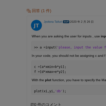
回答 (1 件)
Jyotsna Talluri
2020 年 2 月 26 日
When you
are asking the user for 
inputs ,
use
 inp
>> a =input(
'please, input the value f
In your 
code, you 
should not be 
assigning c and f
c =[a*xmin+b*y1]; 
f =[d*xmax+e*y2]; 
With the 
plot 
function, you 
have to
 specify the Ma
plot(xi,yi,
'db'
); 
0 件のコメント