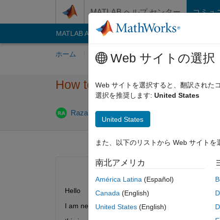
コンテンツへスキップ
MATLAB ヘルプ センター
コミュ
MATLAB Answers
File Exchange
Cody
AI C
ホーム
質問する
回答
閲覧
MATLA
Web サイトの選択
How to calculate the crossing 
Web サイトを選択すると、翻訳され
選択を推奨します:
United States
202
Razan AlJuraysi
2020 2 月 19
1 回答
United States
また、以下のリストから Web サイト
南北アメリカ
América Latina
(Español)
B
Hello
Canada
(English)
D
I am new to matlab AND I want to calculate the cro
United States
(English)
D