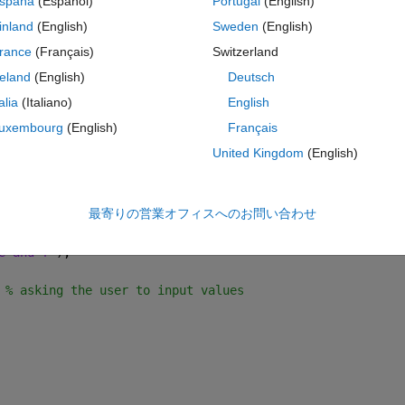
spaña
(Español)
Portugal
(English)
t 
inland
(English)
Sweden
(English)
rance
(Français)
Switzerland
reland
(English)
Deutsch
コ
テーマ
talia
(Italiano)
English
ne 1 to 7
uxembourg
(English)
Français
tor'
);
United Kingdom
(English)
最寄りの営業オフィスへのお問い合わせ
e and f'
);
 
% asking the user to input values