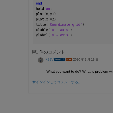
end
hold 
on
;
plot(x,y1)
plot(x,y2)
title(
'Coordinate grid'
)
xlable(
'x - axis'
)
ylabel(
'y - axis'
)
1 件のコメント
KSSV
2020 年 2 月 19 日
What you want to do? What is problem wi
サインインしてコメントする。