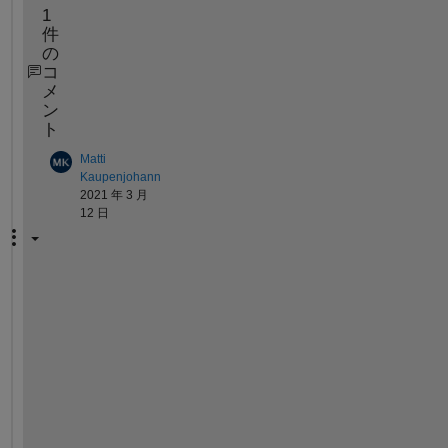
1
件
の
コ
メ
ン
ト
Matti
Kaupenjohann
2021 年 3 月
12 日
U
p
d
a
t
i
n
g 