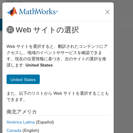
コンテンツへスキップ
MATLAB
Answers
B Answers
File Exchange
Cody
AI Chat Playground
ディス
Web サイトの選択
Web サイトを選択すると、翻訳されたコンテンツにア
クセスし、地域のイベントやサービスを確認できま
ROS
す。現在の位置情報に基づき、次のサイトの選択を推
奨します:
United States
catkin_make
issue install
United States
with AlexNet
Example
また、以下のリストから Web サイトを選択することも
できます。
Viet
南北アメリカ
Nguyen
América Latina
(Español)
2020
2 月
Canada
(English)