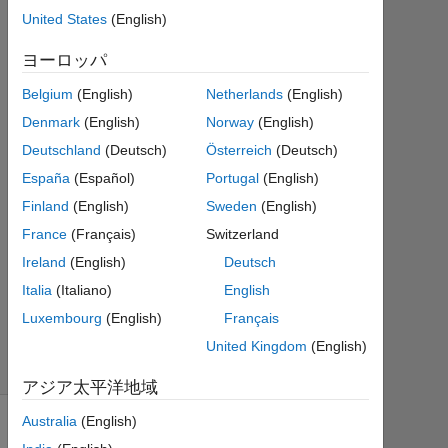
14
United States
(English)
1
回
ヨーロッパ
答
Belgium
(English)
Netherlands
(English)
Denmark
(English)
Norway
(English)
2021
3 月
Deutschland
(Deutsch)
Österreich
(Deutsch)
12
España
(Español)
Portugal
(English)
に更
Finland
(English)
Sweden
(English)
新
11
France
(Français)
Switzerland
ビ
Ireland
(English)
Deutsch
ュ
Italia
(Italiano)
English
ー
Luxembourg
(English)
Français
(30
日
United Kingdom
(English)
間)
アジア太平洋地域
Australia
(English)