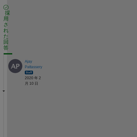
採
用
さ
れ
た
回
答
Ajay
Pattassery
2020 年 2
月 10 日
H
e
l
l