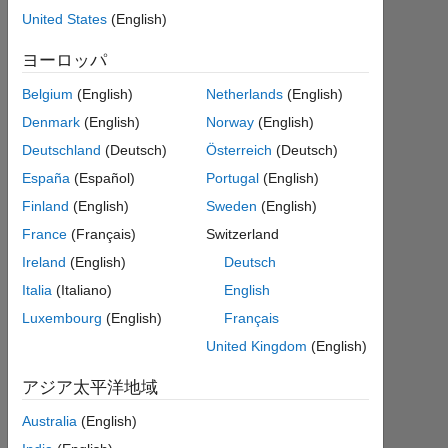
United States
(English)
回
答
ヨーロッパ
回
Belgium
(English)
Netherlands
(English)
答
Denmark
(English)
Norway
(English)
採
Deutschland
(Deutsch)
Österreich
(Deutsch)
用
済
España
(Español)
Portugal
(English)
み
Finland
(English)
Sweden
(English)
France
(Français)
Switzerland
2020
Ireland
(English)
Deutsch
2 月
11
Italia
(Italiano)
English
に更
Luxembourg
(English)
Français
新
United Kingdom
(English)
8
ビ
アジア太平洋地域
ュ
ー
Australia
(English)
(30