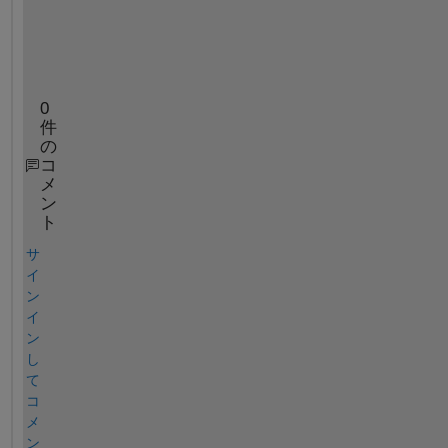
0
件
の
コ
メ
ン
ト
サ
イ
ン
イ
ン
し
て
コ
メ
ン