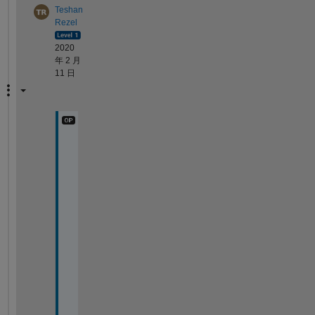
Teshan
Rezel
2020
年 2 月
11 日
t
h
i
s 
i
s 
p
e
r
f
e
c