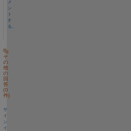
メ
ン
ト
す
る。
そ
の
他
の
回
答
(0
件)
サ
イ
ン
イ