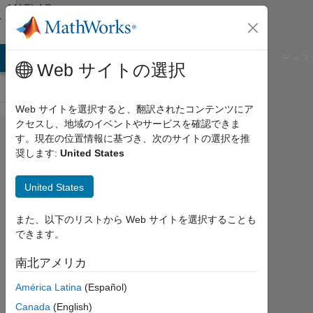
コンテンツへスキップ
MATLAB
Answers
B Answers
File Exchange
Cody
AI Chat Playground
ディス
Web サイトの選択
Web サイトを選択すると、翻訳されたコンテンツにア
クセスし、地域のイベントやサービスを確認できま
Recognising/classify
す。現在の位置情報に基づき、次のサイトの選択を推
奨します:
United States
segmented objects
in RGB image
United States
また、以下のリストから Web サイトを選択することも
Teshan
できます。
Rezel
南北アメリカ
2020
2 月
América Latina
(Español)
7
Canada
(English)
1