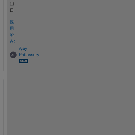
11
日
採
用
済
み:
Ajay
Pattassery