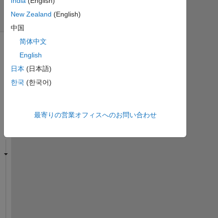
India
(English)
日
New Zealand
(English)
間)
中国
简体中文
English
日本
(日本語)
한국
(한국어)
最寄りの営業オフィスへのお問い合わせ
H
i 
a
l