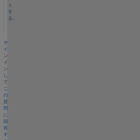
ト
す
る。
サ
イ
ン
イ
ン
し
て
こ
の
質
問
に
回
答
す