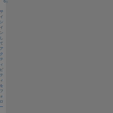
る。
サ
イ
ン
イ
ン
し
て
ア
ク
テ
ィ
ビ
テ
ィ
を
フ
ォ
ロ
ー