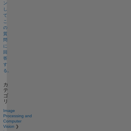
ン
し
て
こ
の
質
問
に
回
答
す
る。
カ
テ
ゴ
リ
Image
Processing and
Computer
Vision