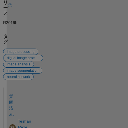
リ
ー
ス
R2019b
タ
グ
image processing
digital image processing
image analysis
image segmentation
neural network
参考
質
問
済
み:
Teshan
Rezel