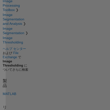
Image
Processing
Toolbox
Image
Segmentation
and Analysis
Image
Segmentation
Image
Thresholding
ヘルプ センター
および
File
Exchange
で
Image
Thresholding
に
ついてさらに検索
製
品
MATLAB
リ