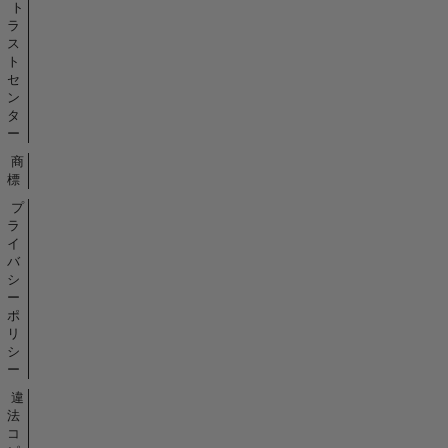
ト
ラ
ス
ト
セ
ン
タ
ー
商
標
プ
ラ
イ
バ
シ
ー
ポ
リ
シ
ー
違
法
コ