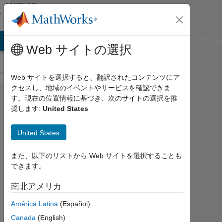
コンテンツへスキップ
MATLAB
Answers
B Answers
File Exchange
Cody
AI Chat Playground
ディス
Web サイトの選択
Web サイトを選択すると、翻訳されたコンテンツにア
クセスし、地域のイベントやサービスを確認できま
how to
す。現在の位置情報に基づき、次のサイトの選択を推
奨します:
United States
write
initial
United States
condition
v'(0)=0
また、以下のリストから Web サイトを選択することも
できます。
in
matlab
南北アメリカ
América Latina
(Español)
qudsia
Canada
(English)