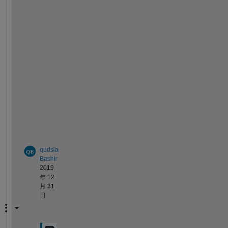
e 
p
r
o
b
l
e
m
/
c
o
d
e
qudsia
Bashir
2019
年 12
月 31
日