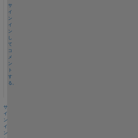
サ
イ
ン
イ
ン
し
て
コ
メ
ン
ト
す
る。
サ
イ
ン
イ
ン