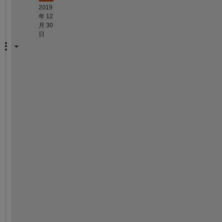
2019
年 12
月 30
日
A
t
t
a
c
h 
t
h
e 
e
n
t
i
r