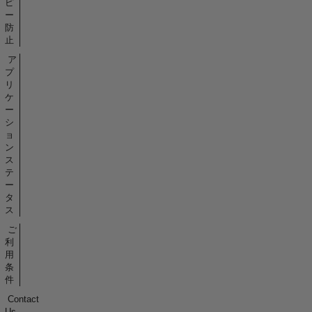
ピ
ー
防
止
ア
プ
リ
ケ
ー
シ
ョ
ン
ス
テ
ー
タ
ス
ご
利
用
条
件
Contact
Us