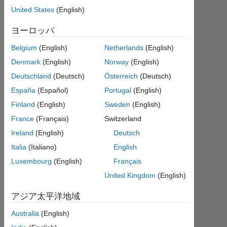
Bashir
United States
(English)
2019
12
ヨーロッパ
月
30
Belgium
(English)
Netherlands
(English)
1
Denmark
(English)
Norway
(English)
回
Deutschland
(Deutsch)
Österreich
(Deutsch)
答
España
(Español)
Portugal
(English)
2019
Finland
(English)
Sweden
(English)
12
France
(Français)
Switzerland
月
Ireland
(English)
Deutsch
31
Italia
(Italiano)
English
に更
新
Luxembourg
(English)
Français
3
United Kingdom
(English)
ビ
ュ
アジア太平洋地域
ー
Australia
(English)
(30
日