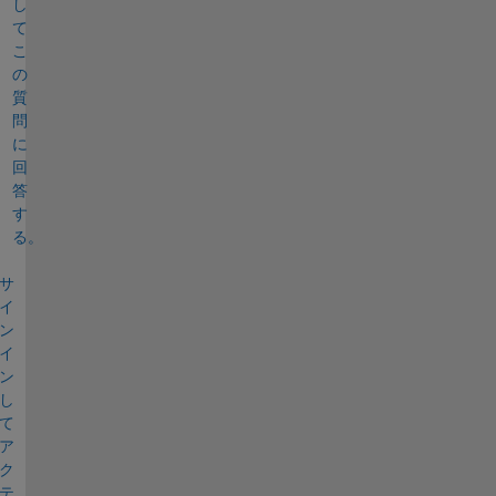
し
て
こ
の
質
問
に
回
答
す
る。
サ
イ
ン
イ
ン
し
て
ア
ク
テ