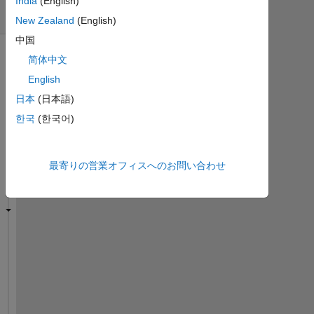
India
(English)
間)
New Zealand
(English)
中国
简体中文
English
日本
(日本語)
한국
(한국어)
最寄りの営業オフィスへのお問い合わせ
i 
w
a
n
t 