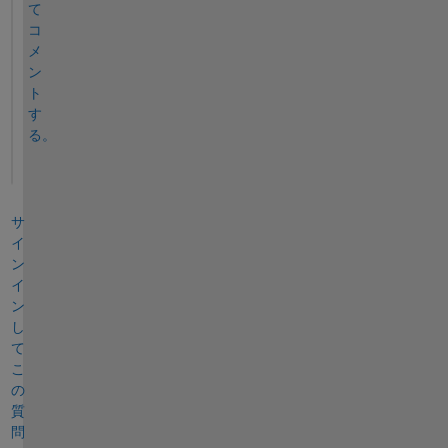
て
コ
メ
ン
ト
す
る。
サ
イ
ン
イ
ン
し
て
こ
の
質
問