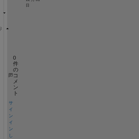
日
dw = diff(w,y);
condition2 = dw(-1) == 0;
0
件
の
コ
メ
ン
ト
サ
イ
ン
イ
ン
し