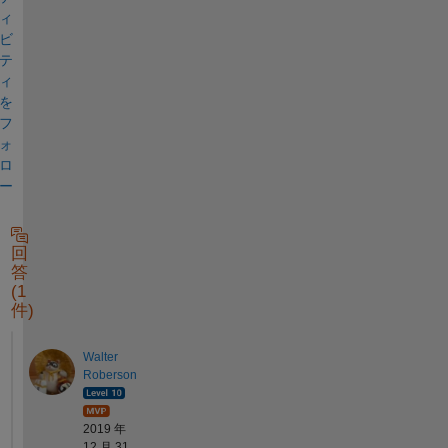
ィ
ビ
テ
ィ
を
フ
ォ
ロ
ー
回
答
(1
件)
Walter
Roberson
2019 年
12 月 31