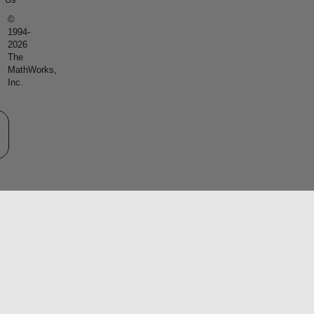
©
1994-
2026
The
MathWorks,
Inc.
eb サイトの選択