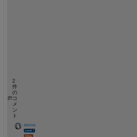
,
y
=
=
-
1
,
1
)
=
0
2
件
の
コ
メ
ン
ト
darova