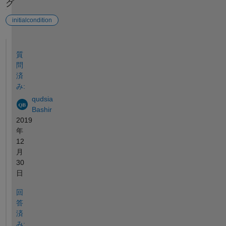
グ
initialcondition
参考
質
問
済
み:
qudsia
Bashir
2019
年
12
月
30
日
回
答
済
み: