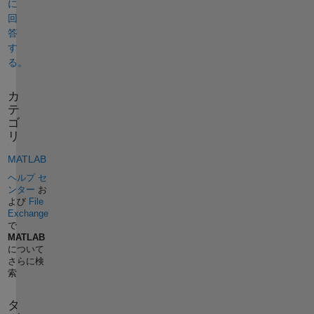
に
回
答
す
る。
カ
テ
ゴ
リ
MATLAB
ヘルプ セ
ンター
お
よび
File
Exchange
で
MATLAB
について
さらに検
索
タ