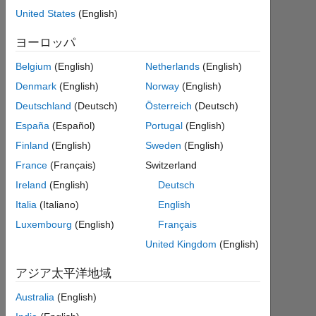
Jang
United States
(English)
2019
12
ヨーロッパ
月
30
Belgium
(English)
Netherlands
(English)
1
Denmark
(English)
Norway
(English)
回
Deutschland
(Deutsch)
Österreich
(Deutsch)
答
España
(Español)
Portugal
(English)
回
Finland
(English)
Sweden
(English)
答
France
(Français)
Switzerland
採
Ireland
(English)
Deutsch
用
Italia
(Italiano)
English
済
み
Luxembourg
(English)
Français
United Kingdom
(English)
2020
1 月
アジア太平洋地域
7 に
Australia
(English)
更新
3