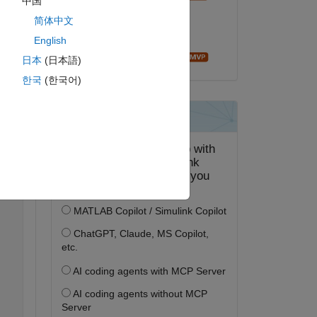
中国
2019 年 12 月 23 日
简体中文
採用済み:
English
Andrei Bobrov
日本
(日本語)
한국
(한국어)
two 
ピー