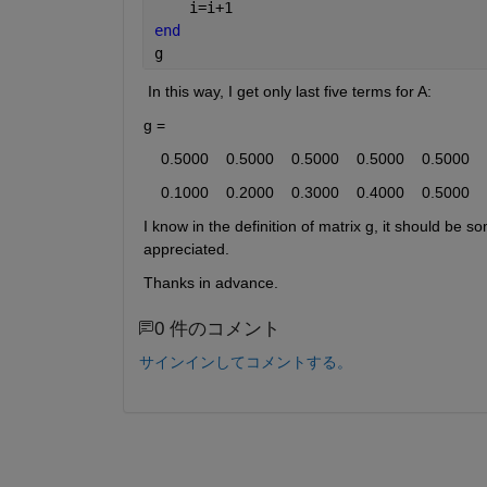
    i=i+1
end
g
 In this way, I get only last five terms for A: 
g =
    0.5000    0.5000    0.5000    0.5000    0.5000
    0.1000    0.2000    0.3000    0.4000    0.5000
I know in the definition of matrix g, it should be so
appreciated. 
Thanks in advance. 
0 件のコメント
サインインしてコメントする。