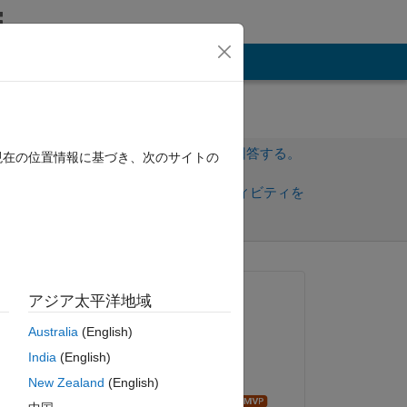
その他
サインインしてこの質問に回答する。
現在の位置情報に基づき、次のサイトの
共
サインインしてアクティビティを
有
フォロー
質問済み:
アジア太平洋地域
FEM_Analysis_1000
Australia
(English)
2019 年 12 月 23 日
India
(English)
回答済み:
New Zealand
(English)
Andrei Bobrov