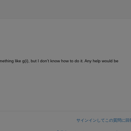
mething like g(i), but I don't know how to do it. Any help would be 
サインインしてこの質問に回