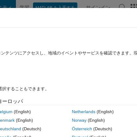
ニティ
学習
サインイン
MATLAB を入手する
hat Playground
ディスカッション
コンテスト
ブログ
投稿
B に関する FAQ
その他
n the data from other two matrices
たコンテンツにアクセスし、地域のイベントやサービスを確認できます。
回答採用済み
2019 12 月 23 に更新
4 ビュー (30 日間)
を選択することもできます。
ヨーロッパ
0 投票
MATLAB Online で開く
elgium
(English)
Netherlands
(English)
enmark
(English)
Norway
(English)
eutschland
(Deutsch)
Österreich
(Deutsch)