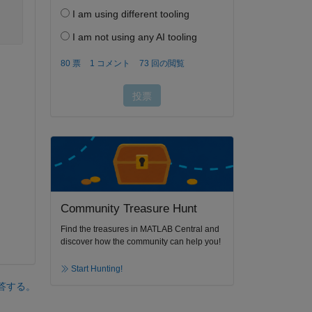
Community Treasure Hunt
Find the treasures in MATLAB Central and
discover how the community can help you!
Start Hunting!
答する。