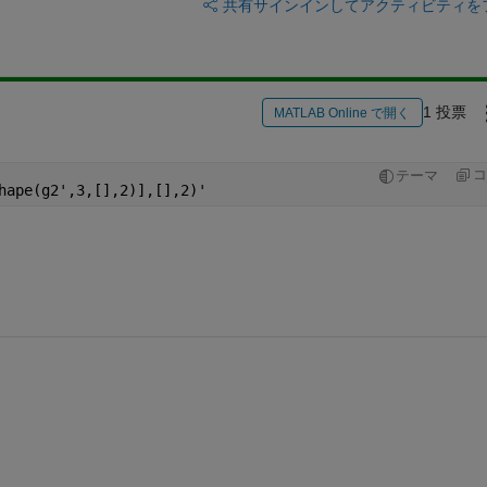
共有
サインインしてアクティビティを
1 投票
MATLAB Online で開く
コ
テーマ
hape(g2',3,[],2)],[],2)'