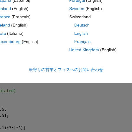
spaña
(Español)
Portugal
(English)
inland
(English)
Sweden
(English)
rance
(Français)
Switzerland
reland
(English)
Deutsch
s 2 x (3*nx) - where nx depends from one of the previous steps. 
talia
(Italiano)
English
rst two rows of matrix g1, then first three rows of matrix g2, then again 
uxembourg
(English)
Français
on up to the end.
United Kingdom
(English)
5 0.5 0.5 ...;
最寄りの営業オフィスへのお問い合わせ
3 0.4 0.5 ...];
コ
テーマ
ulated)
.5;
.5];
-1)*3:i*3)]