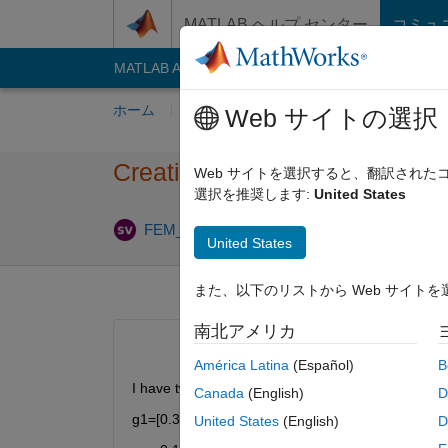
コンテンツへスキップ
MATLAB ヘルプ センター
コミュ
MATLAB Answers
File Exchange
Cody
AI C
ホーム
質問する
回答
閲覧
MATLA
Web サイトの選択
Creating a new matrix based o
Web サイトを選択すると、翻訳され
選択を推奨します:
United States
FEM_Analysis_1000
2019 12 月 23
1 回答
United States
また、以下のリストから Web サイト
南北アメリカ
América Latina
(Español)
B
I have two matrices: 
Canada
(English)
D
g1=[0.3 0.3 0.4 0.4 0.5 0.5 ...;
United States
(English)
D