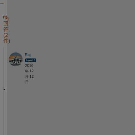
ー
回
答
(2
件)
Raj
2019
年 12
月 12
日
Y
o
u 
n