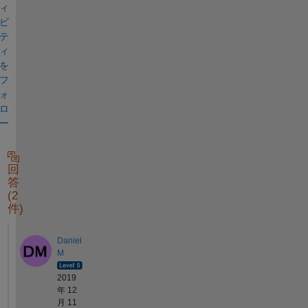
ィ
ビ
テ
ィ
を
フ
ォ
ロ
ー
回
答
(2
件)
Daniel
M
2019
年 12
月 11