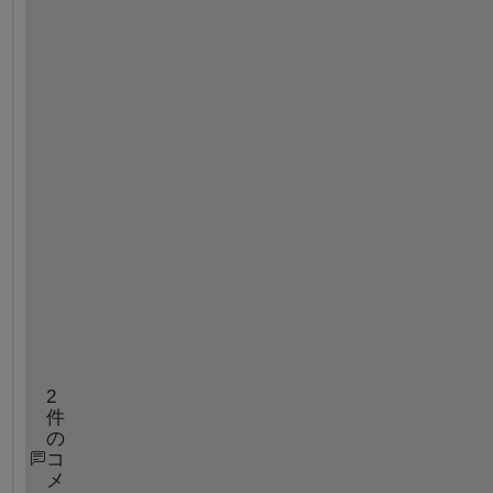
a
k
e 
a 
c
l
o
s
e
r 
l
o
o
k
.
2
件
の
コ
メ