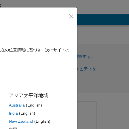
その他
mn
現在の位置情報に基づき、次のサイトの
サインインしてこの質問に回答する。
 FFT
共
サインインしてアクティビティを
有
フォロー
アジア太平洋地域
トを表示
Australia
(English)
質問済み:
India
(English)
Nabil Javeed
New Zealand
(English)
2019 年 11 月 24 日