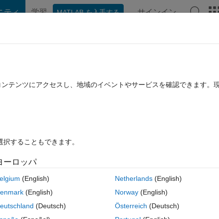
ニティ
学習
サインイン
MATLAB を入手する
hat Playground
ディスカッション
コンテスト
ブログ
投稿
B に関する FAQ
その他
sampling frequency 1kHz for 65536 colu
たコンテンツにアクセスし、地域のイベントやサービスを確認できます。
al. I want to apply segmentation on this
plying feature extraction.
 11 月 25 に更新
14 ビュー (30 日間)
を選択することもできます。
ヨーロッパ
古いコメン
elgium
(English)
Netherlands
(English)
enmark
(English)
Norway
(English)
0 投票
eutschland
(Deutsch)
Österreich
(Deutsch)
Hz for 65536 column vectors of a time domain signal. I want to apply 