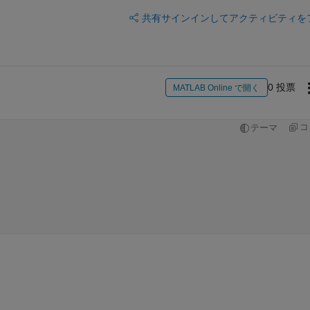
共有
サインインしてアクティビティを
0 投票
MATLAB Online で開く
コ
テーマ