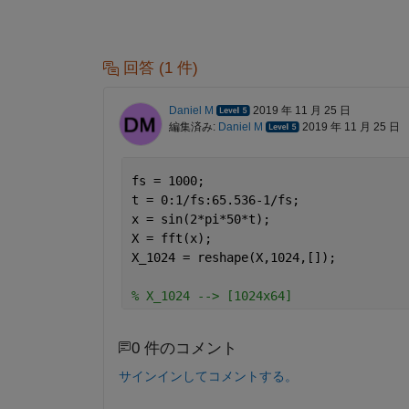
回答 (1 件)
Daniel M
2019 年 11 月 25 日
編集済み:
Daniel M
2019 年 11 月 25 日
fs = 1000;
t = 0:1/fs:65.536-1/fs;
x = sin(2*pi*50*t);
X = fft(x);
X_1024 = reshape(X,1024,[]);
% X_1024 --> [1024x64]
0 件のコメント
サインインしてコメントする。