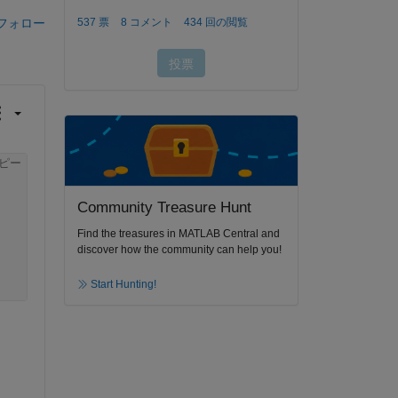
フォロー
ピー
Community Treasure Hunt
Find the treasures in MATLAB Central and
discover how the community can help you!
Start Hunting!