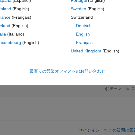
spaña
(Español)
Portugal
(English)
re applying feature extraction. 
inland
(English)
Sweden
(English)
rance
(Français)
Switzerland
reland
(English)
Deutsch
talia
(Italiano)
English
uxembourg
(English)
Français
ent this signal into 1024 non overlapping bins, each of 64 vectors as
United Kingdom
(English)
最寄りの営業オフィスへのお問い合わせ
MATLAB Online で開く
コ
テーマ
サインインしてこの質問に回