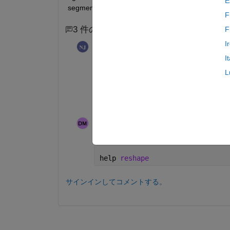
E
segmentation on this FFT signal to 1024 parts befo
F
3 件のコメント
1 件の古いコメントを表示
F
I
Nabil Javeed
2019 年 11 月 24 日
I
L
Yes but I need the MATLAB code to segm
mentioned.
Daniel M
2019 年 11 月 24 日
help 
reshape
サインインしてコメントする。