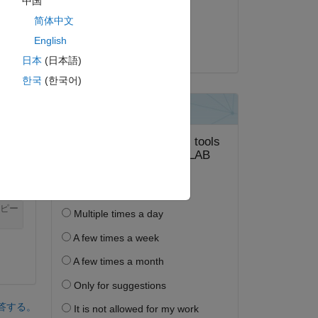
中国
編集済み:
简体中文
Daniel M
English
2019 年 11 月 25 日
日本
(日本語)
한국
(한국어)
 
ピー
答する。