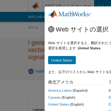
コンテンツへスキップ
MATLAB ヘルプ センター
コミュ
MATLAB Answers
File Exchange
Cody
AI C
ホーム
質問する
回答
閲覧
MATLA
Web サイトの選択
I generated a FFT Signal of 
Web サイトを選択すると、翻訳され
選択を推奨します:
United States
vectors of a time domain sign
signal to 1024 parts before ap
United States
2019
Nabil Javeed
2019 11 月 24
1 回答
また、以下のリストから Web サイト
南北アメリカ
América Latina
(Español)
B
Canada
(English)
D
United States
(English)
D
I generated a FFT Signal of sampling frequency 1k