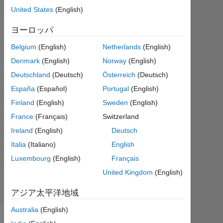
21
United States
(English)
1
回
ヨーロッパ
答
Belgium
(English)
Netherlands
(English)
2019
Denmark
(English)
Norway
(English)
11
Deutschland
(Deutsch)
Österreich
(Deutsch)
月
España
(Español)
Portugal
(English)
21
に更
Finland
(English)
Sweden
(English)
新
France
(Français)
Switzerland
12
Ireland
(English)
Deutsch
ビ
Italia
(Italiano)
English
ュ
ー
Luxembourg
(English)
Français
(30
United Kingdom
(English)
日
間)
アジア太平洋地域
Australia
(English)