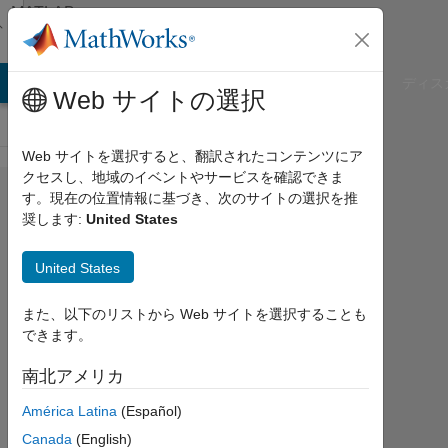
コンテンツへスキップ
MATLAB
Answers
B Answers
File Exchange
Cody
AI Chat Playground
ディス
Web サイトの選択
Web サイトを選択すると、翻訳されたコンテンツにア
クセスし、地域のイベントやサービスを確認できま
Performing
す。現在の位置情報に基づき、次のサイトの選択を推
奨します:
United States
RMS on a
EEG
United States
singal
また、以下のリストから Web サイトを選択することも
できます。
Ramakrishna
Maganti
南北アメリカ
2019
11
América Latina
(Español)
月
Canada
(English)