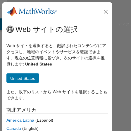
コンテンツへスキップ
MATLAB
Answers
B Answers
File Exchange
Cody
AI Chat Playground
ディス
Web サイトの選択
Web サイトを選択すると、翻訳されたコンテンツにア
クセスし、地域のイベントやサービスを確認できま
How to
す。現在の位置情報に基づき、次のサイトの選択を推
奨します:
United States
perform
real-time
United States
simulation
with
また、以下のリストから Web サイトを選択することも
できます。
Matlab
script
南北アメリカ
América Latina
(Español)
Shunsuke
Canada
(English)