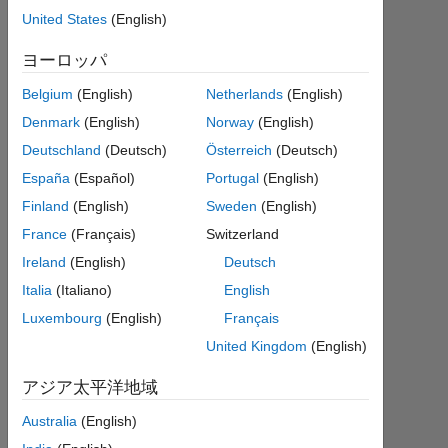
kishi
United States
(English)
2019
11
ヨーロッパ
月 8
1
Belgium
(English)
Netherlands
(English)
回
Denmark
(English)
Norway
(English)
答
Deutschland
(Deutsch)
Österreich
(Deutsch)
España
(Español)
Portugal
(English)
回
答
Finland
(English)
Sweden
(English)
採
France
(Français)
Switzerland
用
Ireland
(English)
Deutsch
済
Italia
(Italiano)
English
み
Luxembourg
(English)
Français
2019
United Kingdom
(English)
11
月 8
アジア太平洋地域
に更
Australia
(English)
新
33