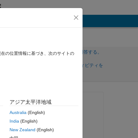
その他
サインインしてこの質問に回答する。
現在の位置情報に基づき、次のサイトの
共
サインインしてアクティビティを
有
フォロー
質問済み:
アジア太平洋地域
GOPAL SINGH
Australia
(English)
2019 年 11 月 1 日
India
(English)
コメント済み:
New Zealand
(English)
GOPAL SINGH