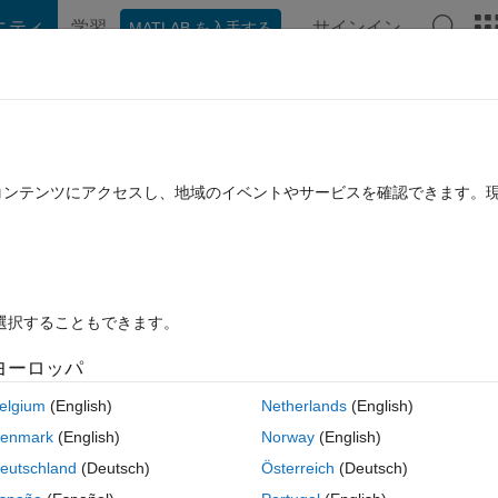
ニティ
学習
サインイン
MATLAB を入手する
hat Playground
ディスカッション
コンテスト
ブログ
投稿
B に関する FAQ
その他
ractional order system
たコンテンツにアクセスし、地域のイベントやサービスを確認できます。
9 11 月 13 に更新
6 ビュー (30 日間)
を選択することもできます。
ヨーロッパ
0 投票
elgium
(English)
Netherlands
(English)
l order transfer function with Y axis to be linear not in db?
enmark
(English)
Norway
(English)
eutschland
(Deutsch)
Österreich
(Deutsch)