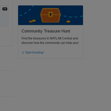
Community Treasure Hunt
Find the treasures in MATLAB Central and
discover how the community can help you!
Start Hunting!