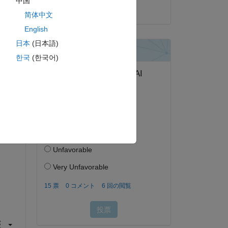
中国
2019 年 11 月 13 日
简体中文
English
日本
(日本語)
答する。
한국
(한국어)
フォロー