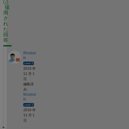
採
用
さ
れ
た
回
答
Bhaskar
R
2019 年
11 月 1
日
編集済
み:
Bhaskar
R
2019 年
11 月 1
日