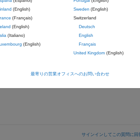
spaña
(Español)
Portugal
(English)
openinfunction to change the DropDown.Value to the index
inland
(English)
Sweden
(English)
コ
テーマ
pDown.Items);
rance
(Français)
Switzerland
reland
(English)
Deutsch
talia
(Italiano)
English
コ
テーマ
uxembourg
(English)
Français
United Kingdom
(English)
コ
テーマ
最寄りの営業オフィスへのお問い合わせ
ms to be too complicated. Thanks for any help!
サインインしてこの質問に回