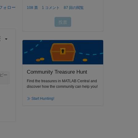
フォロー
Community Treasure Hunt
ピー
Find the treasures in MATLAB Central and
discover how the community can help you!
Start Hunting!