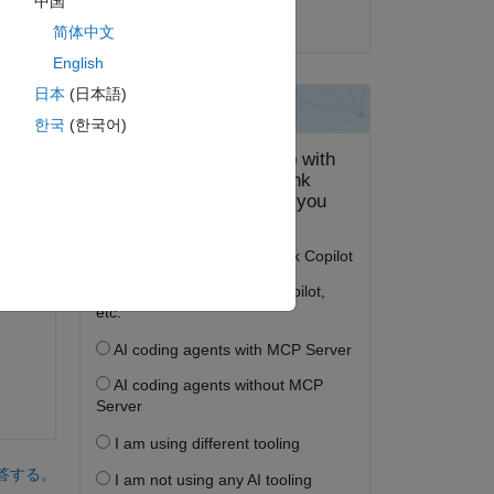
中国
2023 年 2 月 23 日
简体中文
ピー
English
日本
(日本語)
한국
(한국어)
ピー
ピー
答する。