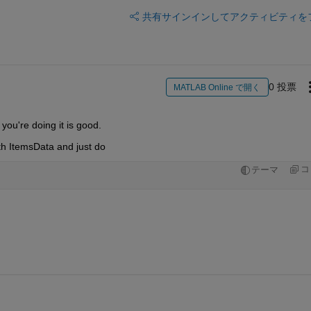
共有
サインインしてアクティビティを
0 投票
MATLAB Online で開く
you're doing it is good.
ith ItemsData and just do
コ
テーマ