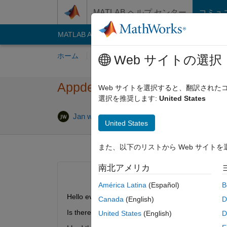
コンテンツへスキップ
MATLAB ヘルプ センター
コミュ
MATLAB Answers
File Exchange
Cody
AI C
ホーム
質問する
回答
閲覧
MATLA
Web サイトの選択
Appdesigner get Index and S
Web サイトを選択すると、翻訳され
選択を推奨します:
United States
2023 2 月 
Jan w
2019 10 月 23
1 回答
United States
また、以下のリストから Web サイト
南北アメリカ
América Latina
(Español)
B
Hello everyone,
Canada
(English)
D
Is there a way I can get the index and the string
United States
(English)
D