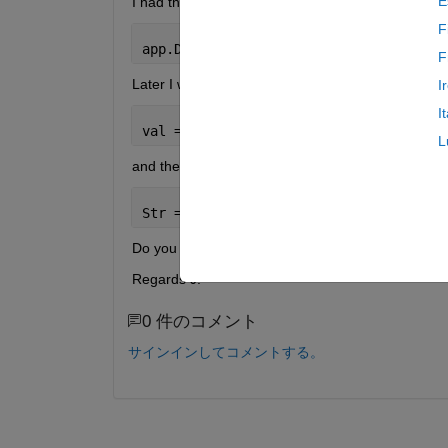
E
I had the idea to set up this pice of code in the 
F
app.DropDown.ItemsData=1:numel(app.Dro
F
Later I would get the index with 
I
I
val = DropDown.Value;
L
and the string with
Str = DropDown.Items{val};
Do you know of a better way since my method see
Regards J.
0 件のコメント
サインインしてコメントする。