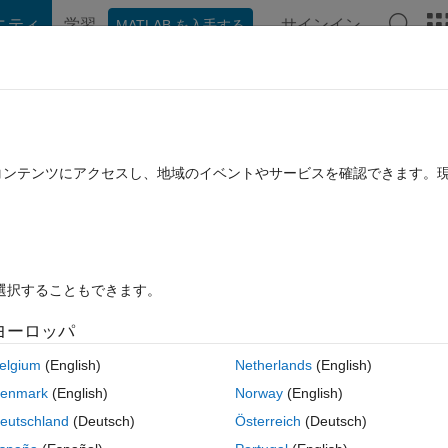
ニティ
学習
サインイン
MATLAB を入手する
hat Playground
ディスカッション
コンテスト
ブログ
投稿
B に関する FAQ
その他
tring from DropDownMenu
たコンテンツにアクセスし、地域のイベントやサービスを確認できます。
23 に更新
13 ビュー (30 日間)
を選択することもできます。
ヨーロッパ
1 投票
MATLAB Online で開く
elgium
(English)
Netherlands
(English)
enmark
(English)
Norway
(English)
 in a dropdown menu selection?
eutschland
(Deutsch)
Österreich
(Deutsch)