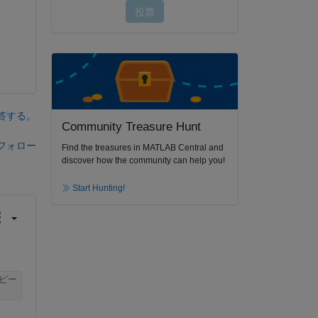
答する。
Community Treasure Hunt
フォロー
Find the treasures in MATLAB Central and
discover how the community can help you!
Start Hunting!
ピー