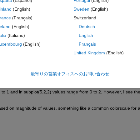
spaña
(Español)
Portugal
(English)
inland
(English)
Sweden
(English)
rance
(Français)
Switzerland
reland
(English)
Deutsch
talia
(Italiano)
English
uxembourg
(English)
Français
United Kingdom
(English)
最寄りの営業オフィスへのお問い合わせ
 for all subplots even if the magnitude of values differ in each case.
 to 1 and in subplot(5,2,2) values range from 0 to 2. However, I see the
 based on magnitude of values, something like a common colorscale for al