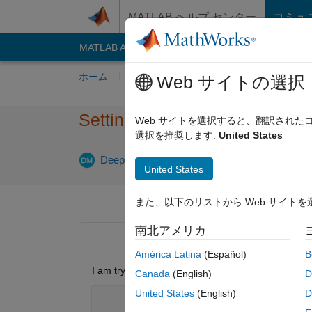
コンテンツへスキップ
MATLAB ヘルプ センター
コミュ
MATLAB Answers
File Exchange
Cody
AI C
ホーム
質問する
回答
閲覧
MATLA
Web サイトの選択
Setting the scale of colorbar 
Web サイトを選択すると、翻訳され
選択を推奨します:
United States
Deepa Maheshvare
2019 10 月 22
United States
また、以下のリストから Web サイト
南北アメリカ
América Latina
(Español)
B
I am trying to plot multiple heatmaps using subplo
Canada
(English)
D
United States
(English)
D