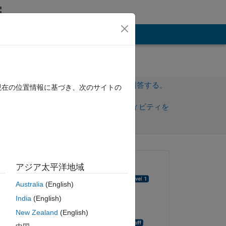
その他
サインインしてこの質問に回答する。
現在の位置情報に基づき、次のサイトの
共
サインインしてアクティビティを
有
フォロー
質問済み:
アジア太平洋地域
Deepa Maheshvare
Australia
(English)
2019 年 10 月 22 日
India
(English)
回答済み:
ピー
New Zealand
(English)
Sebastian Bomberg