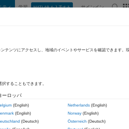
ニティ
学習
サインイン
MATLAB を入手する
hat Playground
ディスカッション
コンテスト
ブログ
投稿
B に関する FAQ
その他
while plotting heatmap
たコンテンツにアクセスし、地域のイベントやサービスを確認できます。
2019 10 月 22 に更新
1 回答
30 ビュー (30 日間)
を選択することもできます。
ヨーロッパ
0 投票
MATLAB Online で開く
elgium
(English)
Netherlands
(English)
t
enmark
(English)
Norway
(English)
コ
eutschland
(Deutsch)
Österreich
(Deutsch)
テーマ