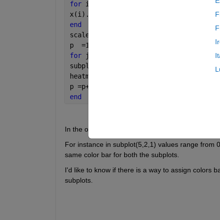
E
for 
i = 1:10
x(i).data = rand(10,10)
F
end
F
scale = 1:10;
I
p  =1;
for 
j = 1:length(x)
I
subplot(5,2,p)
L
heatmap(scale(j)*x(i).data)
p =p+1;
end
In the output figure, the colorbar remains the same
For instance in subplot(5,2,1) values range from 0
same color bar for both the subplots.
I'd like to know if there is a way to assign colors
subplots.