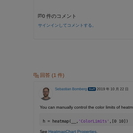
0 件のコメント
サインインしてコメントする。
回答 (1 件)
Sebastian Bomberg
2019 年 10 月 22 日
You can manually control the color limits of heat
h = heatmap(
__
,
'ColorLimits'
,[0 10])
See 
HeatmapChart Properties
.