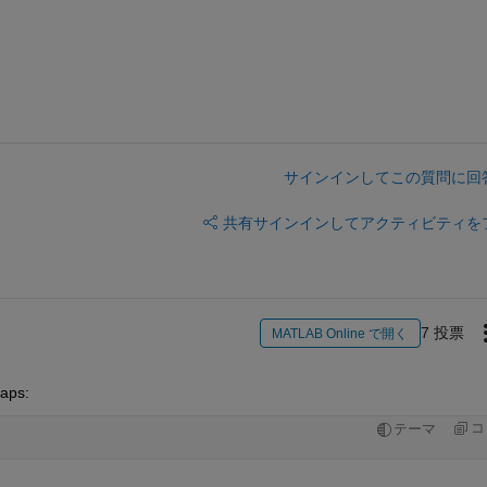
サインインしてこの質問に回
共有
サインインしてアクティビティを
7 投票
MATLAB Online で開く
maps:
コ
テーマ