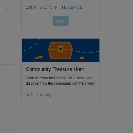
Community Treasure Hunt
Find the treasures in MATLAB Central and
discover how the community can help you!
Start Hunting!