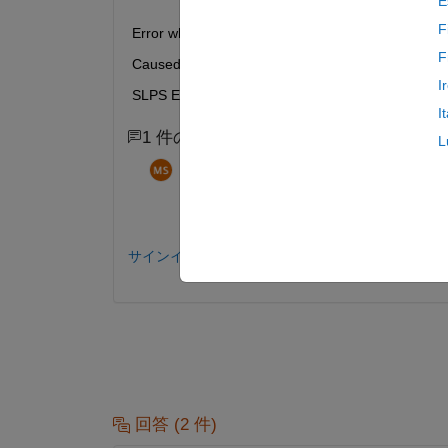
E
F
Error while obtaining sizes from MEX S-function 
F
Caused by:
I
SLPS ERROR: SLPS module is failed to load (psstu
I
1 件のコメント
L
mihai sava
2020 年 3 月 28 日
No, & Mathworks does not care, Cadence 
サインインしてコメントする。
回答 (2 件)