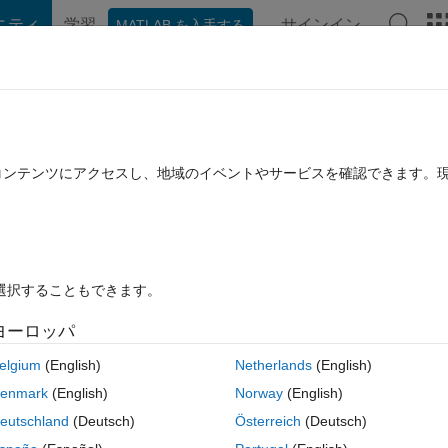
ニティ
学習
サインイン
MATLAB を入手する
hat Playground
ディスカッション
コンテスト
ブログ
投稿
B に関する FAQ
その他
たコンテンツにアクセスし、地域のイベントやサービスを確認できます。
2020 3 月 28 に更新
2 回答
13 ビュー (30 日間)
を選択することもできます。
ヨーロッパ
0 投票
elgium
(English)
Netherlands
(English)
enmark
(English)
Norway
(English)
eutschland
(Deutsch)
Österreich
(Deutsch)