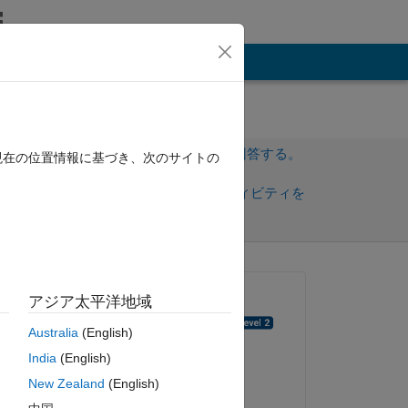
その他
サインインしてこの質問に回答する。
現在の位置情報に基づき、次のサイトの
共
サインインしてアクティビティを
有
フォロー
質問済み:
アジア太平洋地域
masoud sistaninejad
Australia
(English)
2019 年 7 月 24 日
India
(English)
コメント済み:
New Zealand
(English)
mihai sava