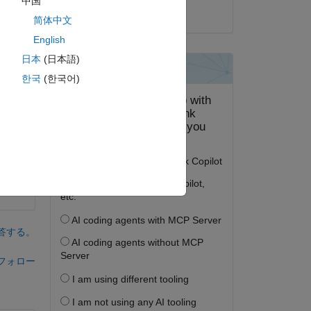
中国
2020 年 3 月 28 日
简体中文
English
日本
(日本語)
한국
(한국어)
答する。
フォロー