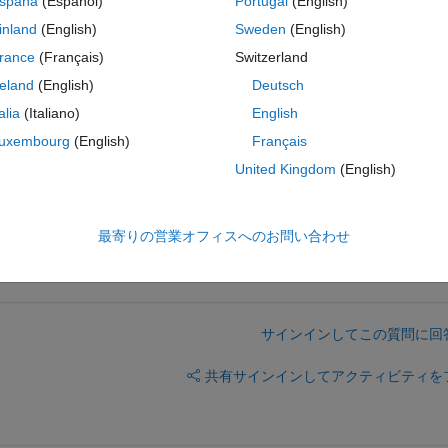
spaña
(Español)
Portugal
(English)
inland
(English)
Sweden
(English)
'slpsblk' in 'RCMDL_SLPS/SLPS/S'.
rance
(Français)
Switzerland
reland
(English)
Deutsch
b.dll). 
talia
(Italiano)
English
uxembourg
(English)
Français
United Kingdom
(English)
does not care. Two expensed tools for nothing 
最寄りの営業オフィスへのお問い合わせ
サインインしてこの質問に回
共有
サインインしてアクティビティを