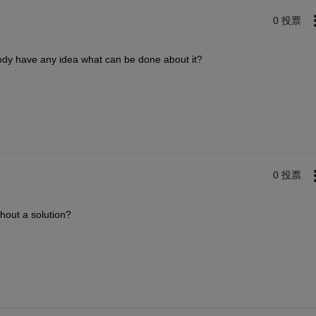
0 投票
ody have any idea what can be done about it?
0 投票
thout a solution?