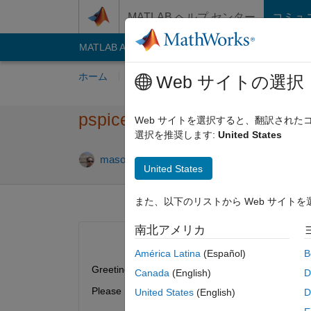
コンテンツへスキップ
MATLAB ヘルプ センター
コミュ
MATLAB Answers
File Exchange
Cody
AI C
ホーム
質問する
回答
閲覧
MATLA
Web サイトの選択
pspice slps and simulink
Web サイトを選択すると、翻訳され
選択を推奨します:
United States
masoud sistaninejad
2019 7 月 24
United States
また、以下のリストから Web サイト
南北アメリカ
América Latina
(Español)
B
Greetings and Regards
Canada
(English)
D
Please help to resolve the issue :
United States
(English)
D