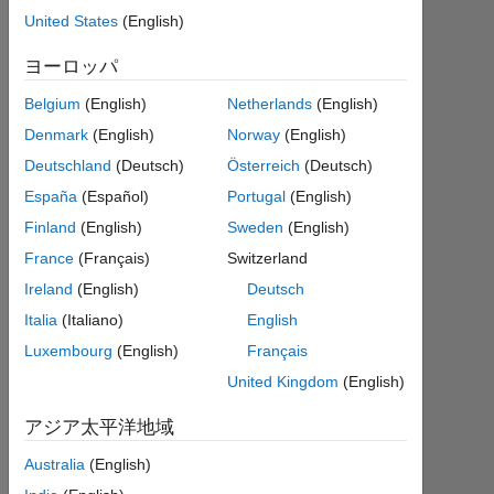
functions
United States
(English)
in the
ヨーロッパ
same
Belgium
(English)
Netherlands
(English)
model
Denmark
(English)
Norway
(English)
Deutschland
(Deutsch)
Österreich
(Deutsch)
Sudipto
España
(Español)
Portugal
(English)
Saha
2019
Finland
(English)
Sweden
(English)
7 月
France
(Français)
Switzerland
15
Ireland
(English)
Deutsch
2
回
Italia
(Italiano)
English
答
Luxembourg
(English)
Français
2021
United Kingdom
(English)
8 月
20
アジア太平洋地域
に更
新
Australia
(English)
3