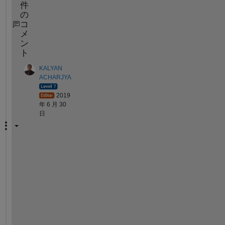
件
の
コ
メ
ン
ト
KALYAN
ACHARJYA
2019
年 6 月 30
日
P
r
o
p
e
r 
e