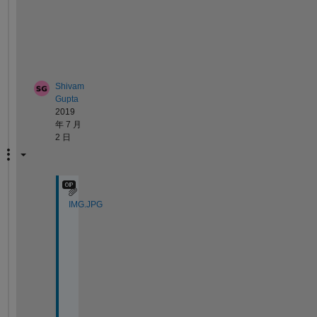
n
s
e
.
Shivam
Gupta
2019
年 7 月
2 日
IMG.JPG
H
e
l
l
o 