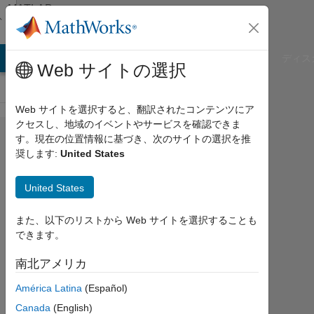
コンテンツへスキップ
MATLAB
Answers
B Answers
File Exchange
Cody
AI Chat Playground
ディス
Web サイトの選択
Web サイトを選択すると、翻訳されたコンテンツにア
クセスし、地域のイベントやサービスを確認できま
How to
す。現在の位置情報に基づき、次のサイトの選択を推
奨します:
United States
write
fitness
United States
function
in
また、以下のリストから Web サイトを選択することも
できます。
matlab.
南北アメリカ
Shivam
América Latina
(Español)
Gupta
Canada
(English)
2019