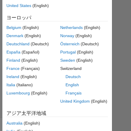
United States
(English)
6 月
30
ヨーロッパ
1
回
Belgium
(English)
Netherlands
(English)
答
Denmark
(English)
Norway
(English)
Deutschland
(Deutsch)
Österreich
(Deutsch)
2019
7 月
España
(Español)
Portugal
(English)
2 に
Finland
(English)
Sweden
(English)
更新
France
(Français)
Switzerland
3
Ireland
(English)
Deutsch
ビ
ュ
Italia
(Italiano)
English
ー
Luxembourg
(English)
Français
(30
United Kingdom
(English)
日
間)
アジア太平洋地域
Australia
(English)
古