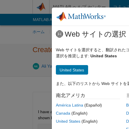
コンテンツへスキップ
MATLAB ヘルプ センター
コミュ
MATLAB Answers
File Exchange
Cody
AI C
ホーム
質問する
回答
閲覧
MATLA
Web サイトの選択
Create a dataset of videos wi
Web サイトを選択すると、翻訳され
選択を推奨します:
United States
Ali Yar Khan
2019 6 月 6
0 回答
3 ビュー 
United States
また、以下のリストから Web サイト
南北アメリカ
América Latina
(Español)
B
I have almost 1400 videos, mostly 2 to 3 mints of l
Canada
(English)
D
shown below ... I want to create a dataset from the
United States
(English)
D