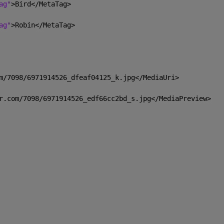
ag"
>Bird</MetaTag>
ag"
>Robin</MetaTag>
m/7098/6971914526
_
dfeaf04125_k.jpg</MediaUri>
r.com/7098/6971914526
_
edf66cc2bd_s.jpg</MediaPreview>