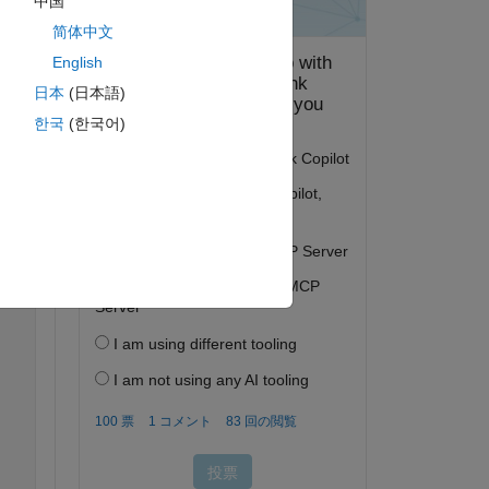
中国
简体中文
lns=
"http://www.isearch-project.eu/isearch/RUCoD" 
xmlns:
English
日本
(日本語)
한국
(한국어)