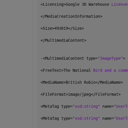
<Licensing>Google 3D Warehouse 
License
</MediaCreationInformation>
<Size>493019</Size>
</MultimediaContent>
-<MultimediaContent type=
"ImageType"
>
<FreeText>The National 
Bird and a comm
<MediaName>British Robin</MediaName>
<FileFormat>image/jpeg</FileFormat>
<MetaTag type=
"xsd:string" 
name=
"UserT
<MetaTag type=
"xsd:string" 
name=
"UserT