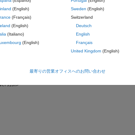
spaña
(Español)
Portugal
(English)
inland
(English)
Sweden
(English)
001/XMLSchema" 
xmlns:gml=
"http://www.opengis.net/gml" 
xm
rance
(Français)
Switzerland
reland
(English)
Deutsch
talia
(Italiano)
English
uxembourg
(English)
Français
on</ContentObjectType>
United Kingdom
(English)
rd</ContentObjectName>
最寄りの営業オフィスへのお問い合わせ
00-00008000010E</ContentObjectID>
Version>