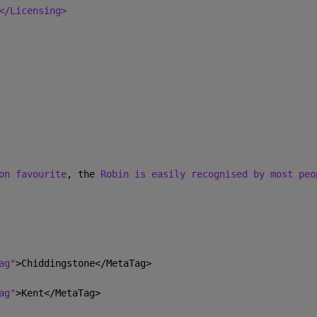
</Licensing>
on favourite
, the 
Robin is easily recognised by most peo
ag"
>Chiddingstone</MetaTag>
ag"
>Kent</MetaTag>