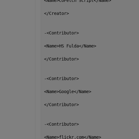
<Name>CoFetch Script</Name>
</Creator>
-<Contributor>
<Name>HS Fulda</Name>
</Contributor>
-<Contributor>
<Name>Google</Name>
</Contributor>
-<Contributor>
<Name>flickr.com</Name>