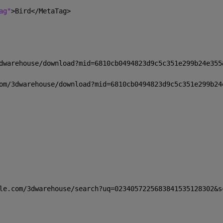
ag"
>Bird</MetaTag>
dwarehouse/download?mid=6810cb0494823d9c5c351e299b24e355
om/3dwarehouse/download?mid=6810cb0494823d9c5c351e299b24
le.com/3dwarehouse/search?uq=0234057225683841535128302&s