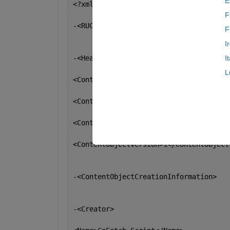
E
<?xml version=
"1.0" 
encoding=
"UTF-8"
?>
F
-<RUCoD xmlns:xsd=
"http://www.w3.org/2
F
I
-<Header>
I
L
<ContentObjectType>Multimedia Collecti
<ContentObjectName xml:lang=
"en-US"
>Bi
<ContentObjectID>80000000-8000-0000-F0
<ContentObjectVersion>1</ContentObject
-<ContentObjectCreationInformation>
-<Creator>