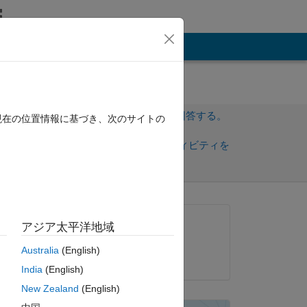
その他
サインインしてこの質問に回答する。
現在の位置情報に基づき、次のサイトの
共
サインインしてアクティビティを
有
フォロー
質問済み:
アジア太平洋地域
Ali Yar Khan
Australia
(English)
2019 年 6 月 6 日
India
(English)
New Zealand
(English)
ピー