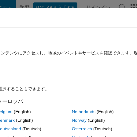
ニティ
学習
サインイン
MATLAB を入手する
hat Playground
ディスカッション
コンテスト
ブログ
投稿
B に関する FAQ
その他
th annotations
たコンテンツにアクセスし、地域のイベントやサービスを確認できます。
(30 日間)
を選択することもできます。
ヨーロッパ
0 投票
MATLAB Online で開く
elgium
(English)
Netherlands
(English)
enght , and their labels/annotations in xml file with Metatag markup as 
enmark
(English)
Norway
(English)
 this, any help
eutschland
(Deutsch)
Österreich
(Deutsch)
コ
テーマ