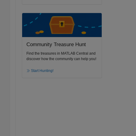
Community Treasure Hunt
Find the treasures in MATLAB Central and
discover how the community can help you!
Start Hunting!