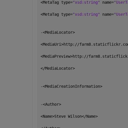
<MetaTag type=
"xsd:string" 
name=
"UserT
<MetaTag type=
"xsd:string" 
name=
"UserT
-<MediaLocator>
<MediaUri>http://farm8.staticflickr.co
<MediaPreview>http://farm8.staticflick
</MediaLocator>
-<MediaCreationInformation>
-<Author>
<Name>Steve Wilson</Name>