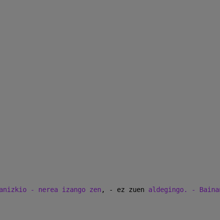
anizkio - nerea izango zen
, - ez zuen 
aldegingo. - Baina