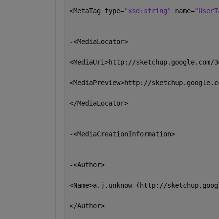
<MetaTag type=
"xsd:string" 
name=
"UserT
-<MediaLocator>
<MediaUri>http://sketchup.google.com/3
<MediaPreview>http://sketchup.google.c
</MediaLocator>
-<MediaCreationInformation>
-<Author>
<Name>a.j.unknow (http://sketchup.goog
</Author>