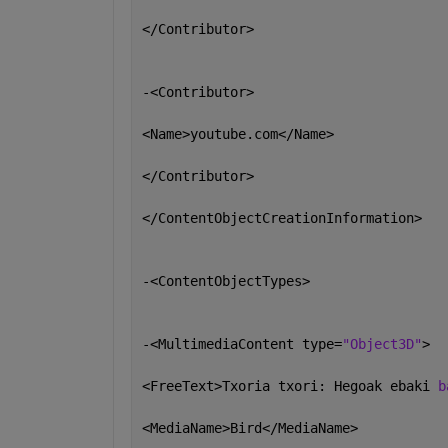
</Contributor>
-<Contributor>
<Name>youtube.com</Name>
</Contributor>
</ContentObjectCreationInformation>
-<ContentObjectTypes>
-<MultimediaContent type=
"Object3D"
>
<FreeText>Txoria txori: Hegoak ebaki 
b
<MediaName>Bird</MediaName>