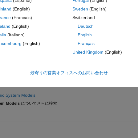
spaña
(Español)
Portugal
(English)
inland
(English)
Sweden
(English)
rance
(Français)
Switzerland
reland
(English)
Deutsch
サインインしてこの質問に回
talia
(Italiano)
English
共有
サインインしてアクティビティを
uxembourg
(English)
Français
United Kingdom
(English)
最寄りの営業オフィスへのお問い合わせ
ic System Models
em Models
についてさらに検索