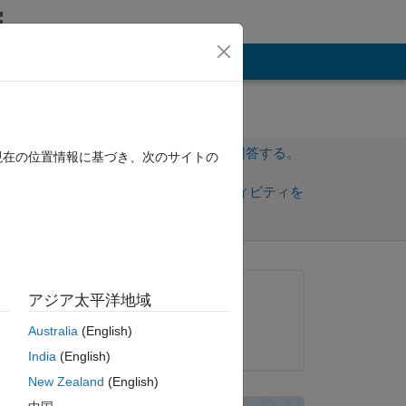
その他
サインインしてこの質問に回答する。
現在の位置情報に基づき、次のサイトの
共
サインインしてアクティビティを
有
フォロー
質問済み:
アジア太平洋地域
Artyom
Australia
(English)
2012 年 8 月 17 日
India
(English)
New Zealand
(English)