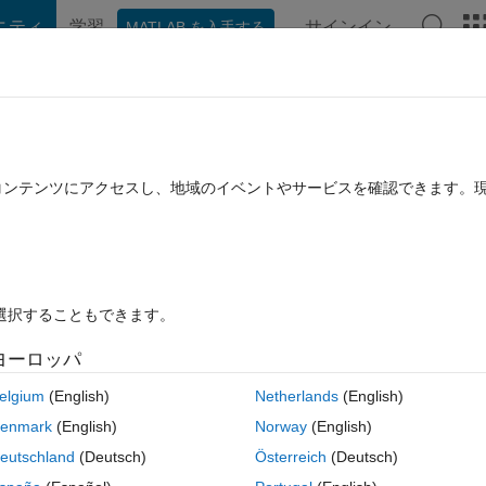
ニティ
学習
サインイン
MATLAB を入手する
hat Playground
ディスカッション
コンテスト
ブログ
投稿
B に関する FAQ
その他
n function
たコンテンツにアクセスし、地域のイベントやサービスを確認できます。
ュー (30 日間)
を選択することもできます。
ヨーロッパ
0 投票
elgium
(English)
Netherlands
(English)
compute Walsh piecewise continuous approximation function?
enmark
(English)
Norway
(English)
eutschland
(Deutsch)
Österreich
(Deutsch)