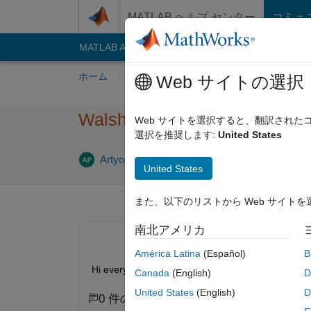
コンテンツへスキップ
MATLAB ヘルプ センター
コミュ
MATLAB Answers
File Exchange
Cody
AI C
ホーム
質問する
回答
閲覧
MATLA
Web サイトの選択
Walsh piecewise approximatio
Web サイトを選択すると、翻訳され
選択を推奨します:
United States
Artyom
2012 8 月 17
0 回答
10 ビ
United States
また、以下のリストから Web サイト
南北アメリカ
América Latina
(Español)
B
Hi everyone. Is there any function or .m file to 
Canada
(English)
D
United States
(English)
D
0 件のコメント