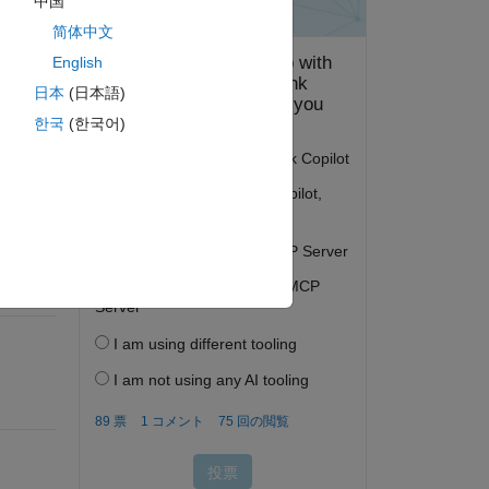
中国
简体中文
English
日本
(日本語)
答する。
한국
(한국어)
フォロー