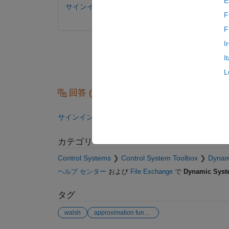
E
サインインしてコメントする。
F
F
I
I
L
回答 (0 件)
サインインしてこの質問に回答する。
カテゴリ
Control Systems
Control System Toolbox
Dynam
ヘルプ センター
および
File Exchange
で
Dynamic Syst
タグ
walsh
approximation function