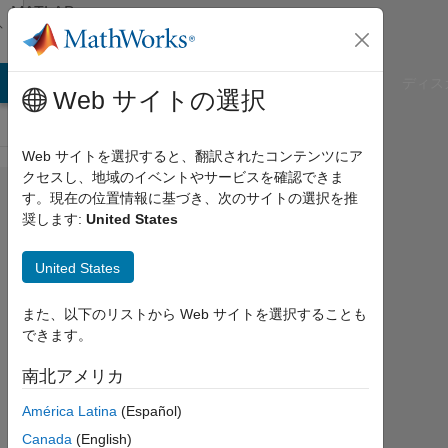
コンテンツへスキップ
MATLAB
Answers
B Answers
File Exchange
Cody
AI Chat Playground
ディス
Web サイトの選択
Web サイトを選択すると、翻訳されたコンテンツにア
クセスし、地域のイベントやサービスを確認できま
Load Text in
す。現在の位置情報に基づき、次のサイトの選択を推
奨します:
United States
Edit field
AppDesigner
United States
また、以下のリストから Web サイトを選択することも
Daniel
できます。
Boateng
2019
南北アメリカ
4 月
17
América Latina
(Español)
1
Canada
(English)
回