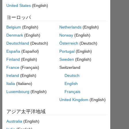
United States
(English)
答
ヨーロッパ
回
答
Belgium
(English)
Netherlands
(English)
採
Denmark
(English)
Norway
(English)
用
Deutschland
(Deutsch)
Österreich
(Deutsch)
済
み
España
(Español)
Portugal
(English)
Finland
(English)
Sweden
(English)
2019
France
(Français)
Switzerland
4 月
Ireland
(English)
Deutsch
17
に更
Italia
(Italiano)
English
新
Luxembourg
(English)
Français
31
United Kingdom
(English)
ビ
ュ
アジア太平洋地域
ー
(30
Australia
(English)
日