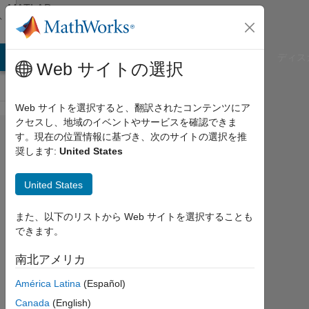
コンテンツへスキップ
MATLAB
Answers
B Answers
File Exchange
Cody
AI Chat Playground
ディス
Web サイトの選択
Web サイトを選択すると、翻訳されたコンテンツにア
クセスし、地域のイベントやサービスを確認できま
how to do
す。現在の位置情報に基づき、次のサイトの選択を推
奨します:
United States
summation
using
United States
syms
matlab
また、以下のリストから Web サイトを選択することも
できます。
inbuilt
function
南北アメリカ
for below
América Latina
(Español)
equation
Canada
(English)