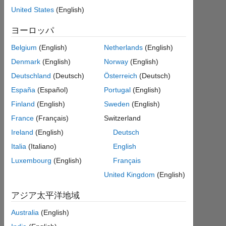
United States
(English)
Dr. P.
ヨーロッパ
PRAVEEN
KUMAR
Belgium
(English)
Netherlands
(English)
2019
Denmark
(English)
Norway
(English)
3 月
Deutschland
(Deutsch)
Österreich
(Deutsch)
27
2
España
(Español)
Portugal
(English)
回
Finland
(English)
Sweden
(English)
答
France
(Français)
Switzerland
回
Ireland
(English)
Deutsch
答
Italia
(Italiano)
English
採
Luxembourg
(English)
Français
用
United Kingdom
(English)
済
み
アジア太平洋地域
2019
Australia
(English)
3 月