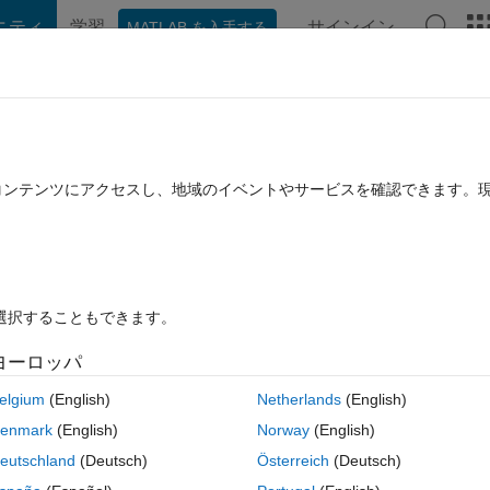
ニティ
学習
サインイン
MATLAB を入手する
hat Playground
ディスカッション
コンテスト
ブログ
投稿
B に関する FAQ
その他
たコンテンツにアクセスし、地域のイベントやサービスを確認できます。
(30 日間)
を選択することもできます。
ヨーロッパ
0 投票
elgium
(English)
Netherlands
(English)
enmark
(English)
Norway
(English)
ls with 0 appear black and voxels with 4 appear white. 
eutschland
(Deutsch)
Österreich
(Deutsch)