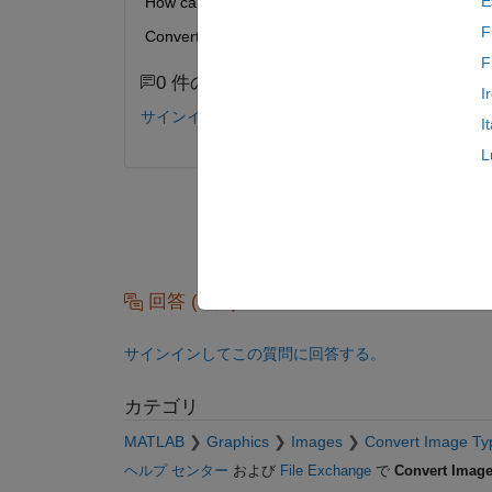
E
How can I make it to have 0 and 1 instead of 0 an
F
Convert the voxels assigned the value 4 to have 
F
0 件のコメント
I
サインインしてコメントする。
I
L
回答 (0 件)
サインインしてこの質問に回答する。
カテゴリ
MATLAB
Graphics
Images
Convert Image Ty
ヘルプ センター
および
File Exchange
で
Convert Image