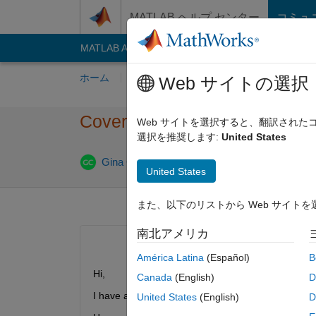
コンテンツへスキップ
MATLAB ヘルプ センター
コミュ
MATLAB Answers
File Exchange
Cody
AI C
ホーム
質問する
回答
閲覧
MATLA
Web サイトの選択
Covert a Binary Image
Web サイトを選択すると、翻訳され
選択を推奨します:
United States
Gina Carts
2019 2 月 22
0 回答
5 ビュー 
United States
また、以下のリストから Web サイト
南北アメリカ
América Latina
(Español)
B
Hi, 
Canada
(English)
D
I have a 4D binary image filled with 0 and 4. Voxe
United States
(English)
D