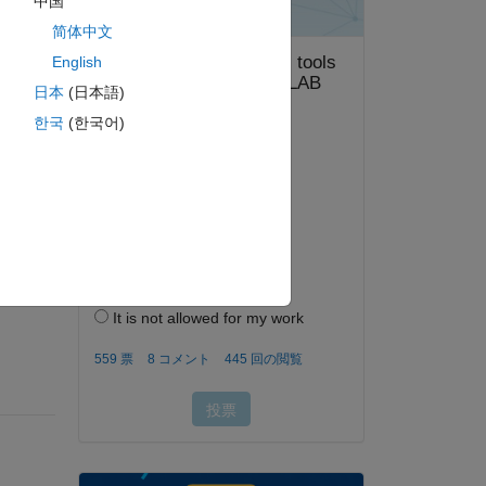
中国
简体中文
English
日本
(日本語)
한국
(한국어)
答する。
フォロー