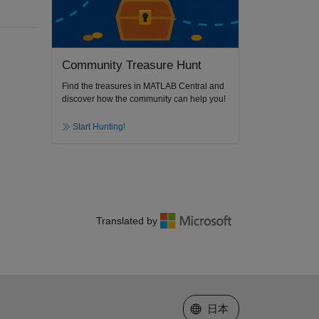
Community Treasure Hunt
Find the treasures in MATLAB Central and
discover how the community can help you!
Start Hunting!
Translated by
Web サイトの選択
日本