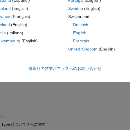
spaña
(Español)
Portugal
(English)
d 4? 
inland
(English)
Sweden
(English)
now the value 1?
rance
(Français)
Switzerland
reland
(English)
Deutsch
talia
(Italiano)
English
uxembourg
(English)
Français
United Kingdom
(English)
サインインしてこの質問に回
共有
サインインしてアクティビティを
最寄りの営業オフィスへのお問い合わせ
pe
 Type
についてさらに検索