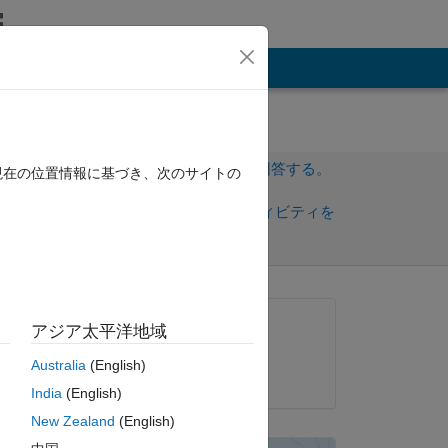
その他
サインインしてこの質問に回答する。
現在の位置情報に基づき、次のサイトの
共
サインインしてアクティビティを
有
フォロー
質問済み:
アジア太平洋地域
Gina Carts
Australia
(English)
2019 年 2 月 22 日
India
(English)
New Zealand
(English)