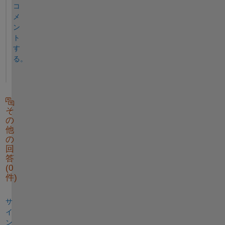
コ
メ
ン
ト
す
る。
そ
の
他
の
回
答
(0
件)
サ
イ
ン