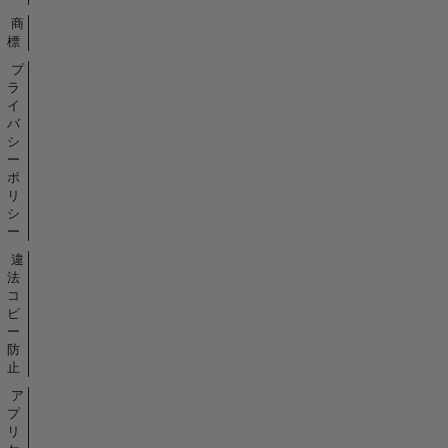
商
標
プ
ラ
イ
バ
シ
ー
ポ
リ
シ
ー
違
法
コ
ピ
ー
防
止
ア
プ
リ