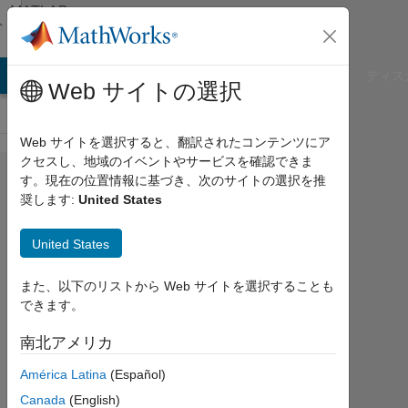
コンテンツへスキップ
MATLAB
Answers
B Answers
File Exchange
Cody
AI Chat Playground
ディス
Web サイトの選択
Web サイトを選択すると、翻訳されたコンテンツにア
クセスし、地域のイベントやサービスを確認できま
datetime
す。現在の位置情報に基づき、次のサイトの選択を推
奨します:
United States
の秒​数
をcsvに
United States
保存す
る​方法
また、以下のリストから Web サイトを選択することも
できます。
につい
て
南北アメリカ
América Latina
(Español)
denpika
Canada
(English)