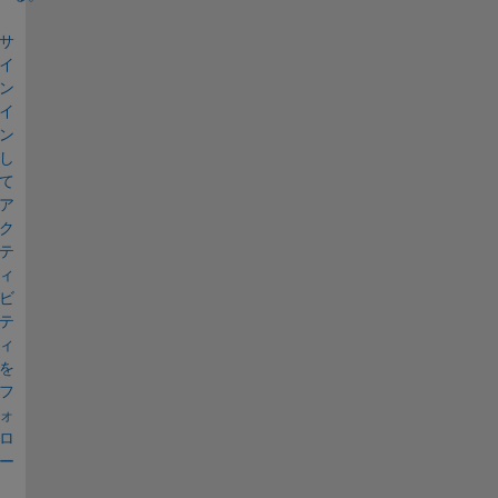
サ
イ
ン
イ
ン
し
て
ア
ク
テ
ィ
ビ
テ
ィ
を
フ
ォ
ロ
ー