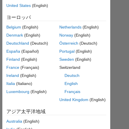
2019
United States
(English)
1 月
14
ヨーロッパ
1
Belgium
(English)
Netherlands
(English)
回
答
Denmark
(English)
Norway
(English)
Deutschland
(Deutsch)
Österreich
(Deutsch)
回
España
(Español)
Portugal
(English)
答
採
Finland
(English)
Sweden
(English)
用
France
(Français)
Switzerland
済
Ireland
(English)
Deutsch
み
Italia
(Italiano)
English
2019
Luxembourg
(English)
Français
1 月
United Kingdom
(English)
15
に更
アジア太平洋地域
新
Australia
(English)
7