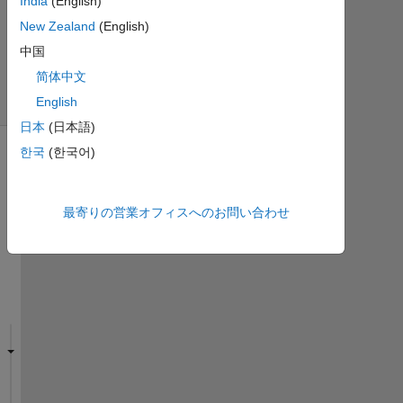
ビ
India
(English)
ュ
New Zealand
(English)
ー
中国
(30
简体中文
日
間)
English
日本
(日本語)
한국
(한국어)
最寄りの営業オフィスへのお問い合わせ