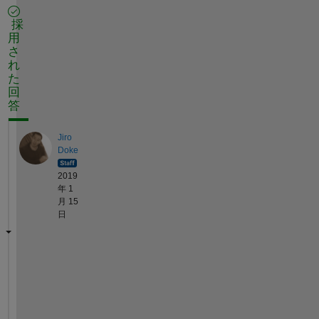
採
用
さ
れ
た
回
答
Jiro
Doke
2019
年 1
月 15
日
t
a
b