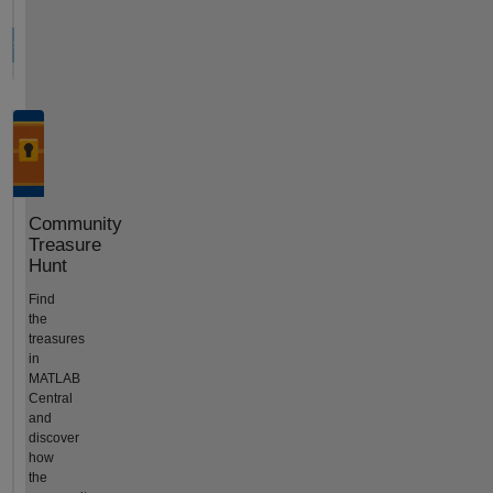
Community
Treasure
Hunt
Find
the
treasures
in
MATLAB
Central
and
discover
how
the