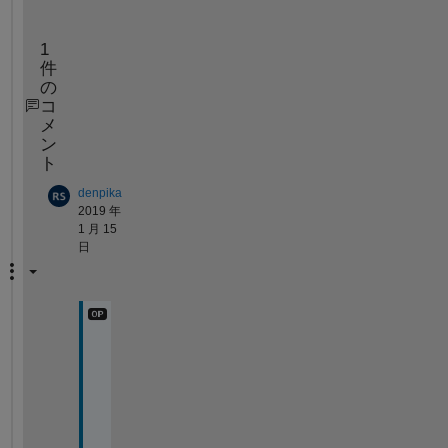
1
件
の
コ
メ
ン
ト
denpika
2019 年
1 月 15
日
ご
回
答
あ
り