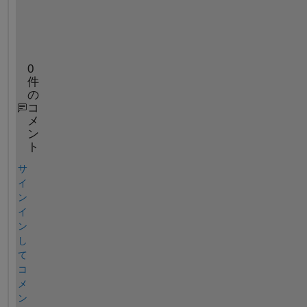
0
件
の
コ
メ
ン
ト
サ
イ
ン
イ
ン
し
て
コ
メ
ン