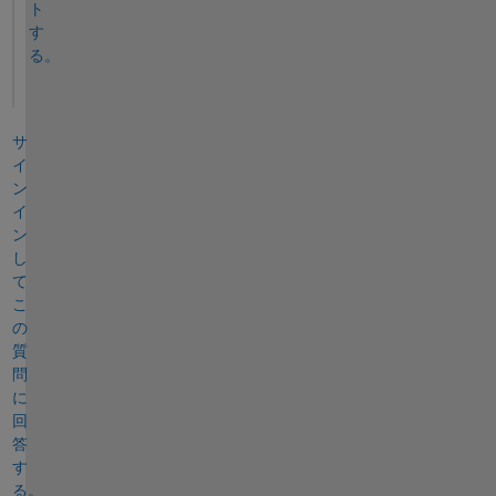
ト
す
る。
サ
イ
ン
イ
ン
し
て
こ
の
質
問
に
回
答
す
る。