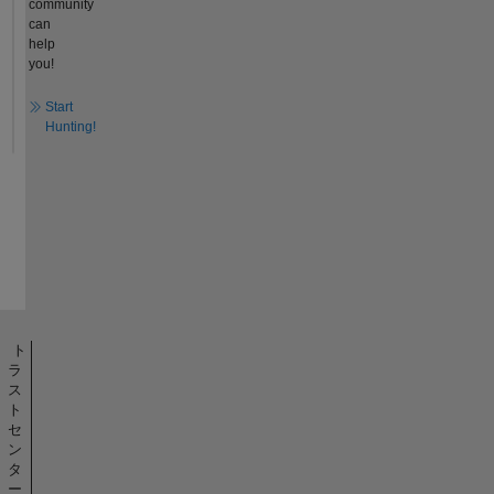
community
can
help
you!
Start
Hunting!
ト
ラ
ス
ト
セ
ン
タ
ー