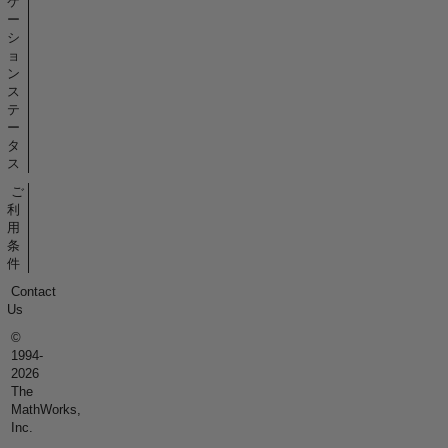
ケ
ー
シ
ョ
ン
ス
テ
ー
タ
ス
ご
利
用
条
件
Contact
Us
©
1994-
2026
The
MathWorks,
Inc.