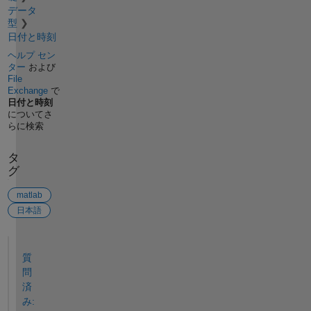
データ
型
日付と時刻
ヘルプ セン
ター
および
File
Exchange
で
日付と時刻
についてさ
らに検索
タ
グ
matlab
日本語
参考
質
問
済
み: