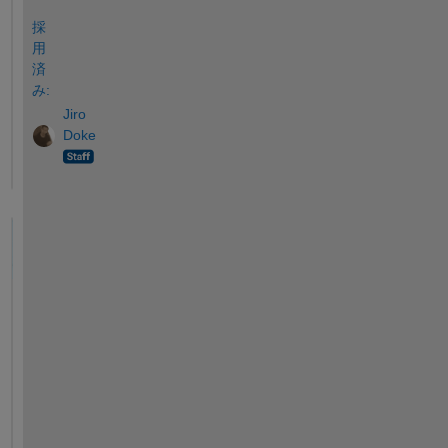
採
用
済
み:
Jiro
Doke