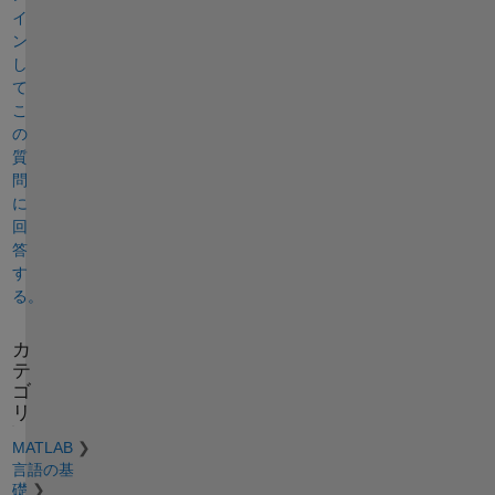
イ
ン
し
て
こ
の
質
問
に
回
答
す
る。
カ
テ
ゴ
リ
MATLAB
言語の基
礎