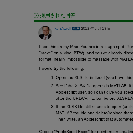
採用された回答
Ken Atwell
2012 年 7 月 18 日
I see this on my Mac. You are in a tough spot. Ren
"move" on a Mac, BTW), and you've already discove
format, nearly impossible to massage with MATLA
I would try the following:
Open the XLS file in Excel (you have this
See if the XLSX file opens in MATLAB. If i
Applescript user, so I can't give you specif
after the URLWRITE, but before XLSREA
If the XLSX file still refuses to open (unlik
MATLAB trouble and delete/replace these.
Then write, an Applescript that automates
Google "AppleScript Excel" for pointers on creatin