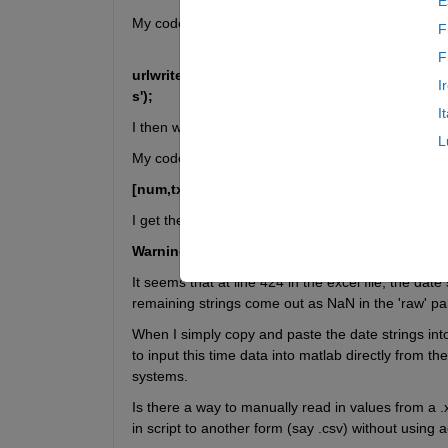
E
My code:
F
F
urlwrite('http://transmission.bpa.gov/busin
I
s');
I
I then wish to manipulate the .xls file in matlab so 
L
My code:
[num,txt,raw] = xlsread('BPA_BRD_data');
I get the following command window output:
Warning: XLS File contains unrecognized strin
It seems that at line 424 in the excel file, the dat
remaining strings come out as NaN in the 'raw' pa
When I simply copy and paste the date strings into 
to input this time data into matlab directly from 
systems.
Is there a way to manually read in values from a .xl
in script to another form (say .csv) without using