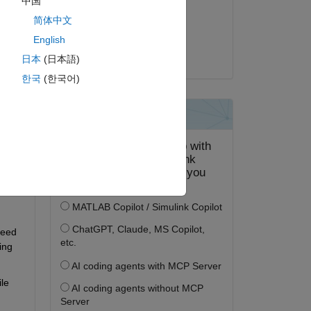
中国
2014 年 9 月 23 日
简体中文
採用済み:
English
.xl
Ken Atwell
日本
(日本語)
한국
(한국어)
eed 
ng 
le 