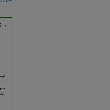
フォロー
ipt 
ive 
y. 