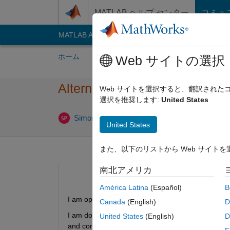
コンテンツへスキップ
MATLAB ヘルプ センター
コミュ
MATLAB Answers
File Exchange
Cody
AI C
ホーム
質問する
回答
閲覧
MATLA
Web サイトの選択
Alternative to xlsread from 
Web サイトを選択すると、翻訳され
選択を推奨します:
United States
回答採用済
Simon
2012 7 月 17
3 回答
United States
また、以下のリストから Web サイト
南北アメリカ
América Latina
(Español)
B
I am operating Matlab version R2012a on mac OS
Canada
(English)
D
I am downloading data from a publicly accessible web
United States
(English)
D
and contains a text header, and then date/time 