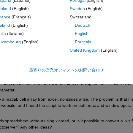
spaña
(Español)
Portugal
(English)
inland
(English)
Sweden
(English)
rance
(Français)
Switzerland
ess/operations/wind/ReservesDeployedYTD_2012.xls','BPA_BRD_data
reland
(English)
Deutsch
talia
(Italiano)
English
I read it in to the workspace:
uxembourg
(English)
Français
United Kingdom
(English)
最寄りの営業オフィスへのお問い合わせ
g header - skipping remaining text - (1041:0x20 65532).
e string causes an error, and xlsread stops reading the date strings. The 
rameter.
a matlab cell array from excel, no issues arise. The problem is that I n
the website, and I need the script to work on both mac and window operati
s spreadsheet without using xlsread, or is it possible to convert a .xls fi
 actxserver? Any other ideas?