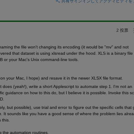
共有
サインインしてアクティビティを
2 投票
aming the file won't changing its encoding (it would be "mv" and not 
red that dataset is using xlsread under the hood. XLS is a binary file 
B or your Mac's Unix command-line tools.
 on your Mac, I hope) and resave it in the newer XLSX file format.
t does (yeah!), write a short Applescript to automate step 1. I'm not an 
ic guidance on how to this do, but I believe it is possible. Invoke this scr
D.
ely, but possible), use trial and error to figure out the specific cells that g
 It sounds like you have a good sense of where the problem lies alread
 this.
g the automation routines.