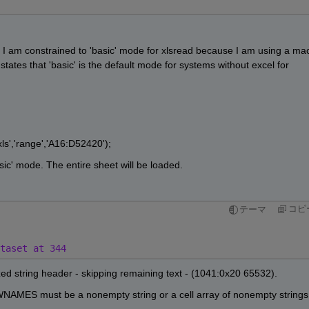
t I am constrained to 'basic' mode for xlsread because I am using a mac
ates that 'basic' is the default mode for systems without excel for 
ls','range','A16:D52420');
ic' mode. The entire sheet will be loaded.
コピ
テーマ
taset at 344
ed string header - skipping remaining text - (1041:0x20 65532).
WNAMES must be a nonempty string or a cell array of nonempty strings