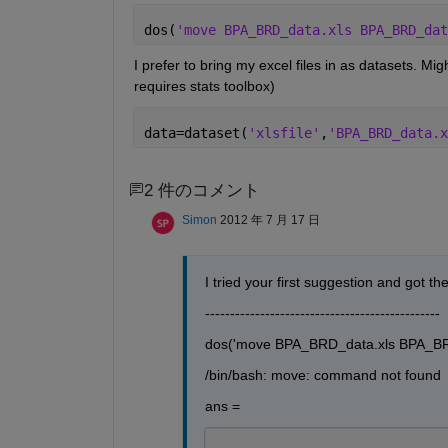
dos(
'move BPA_BRD_data.xls BPA_BRD_dat
I prefer to bring my excel files in as datasets. Mig
requires stats toolbox)
data=dataset(
'xlsfile'
,
'BPA_BRD_data.x
2 件のコメント
Simon
2012 年 7 月 17 日
I tried your first suggestion and got th
-----------------------------------------------
dos('move BPA_BRD_data.xls BPA_BR
/bin/bash: move: command not found
ans =