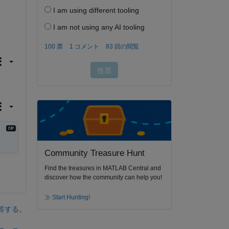
Community Treasure Hunt
Find the treasures in MATLAB Central and
discover how the community can help you!
Start Hunting!
答する。