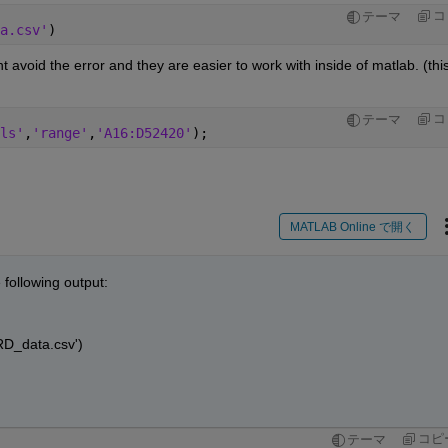
コ
テーマ
a.csv'
)
ht avoid the error and they are easier to work with inside of matlab. (this
コ
テーマ
ls'
,
'range'
,
'A16:D52420'
);
MATLAB Online で開く
e following output:
D_data.csv')
コピ
テーマ