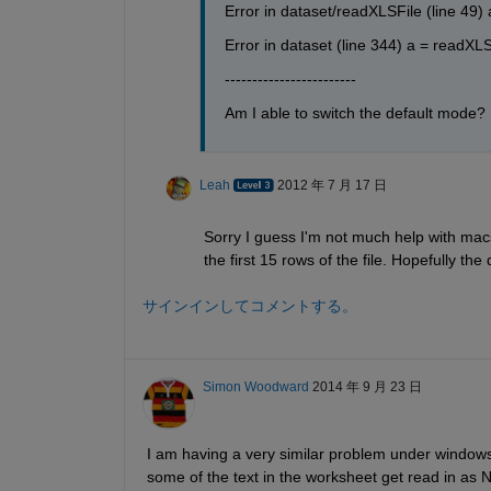
Error in dataset/readXLSFile (line 49) 
Error in dataset (line 344) a = readXLS
------------------------
Am I able to switch the default mode?
Leah
2012 年 7 月 17 日
Sorry I guess I'm not much help with macs 
the first 15 rows of the file. Hopefully the
サインインしてコメントする。
Simon Woodward
2014 年 9 月 23 日
I am having a very similar problem under windows
some of the text in the worksheet get read in as 