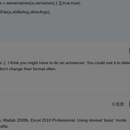
a = setvarnames(a,varnames(:)',[],true,true);
File(a,xlsfileArg,otherArgs);
:(. I think you might have to do an actxserver. You could use it to delet
 don't change their format often.
0 投票
. Matlab 2009b, Excel 2010 Professional. Using xlsread 'basic' mode, 
NaNs.