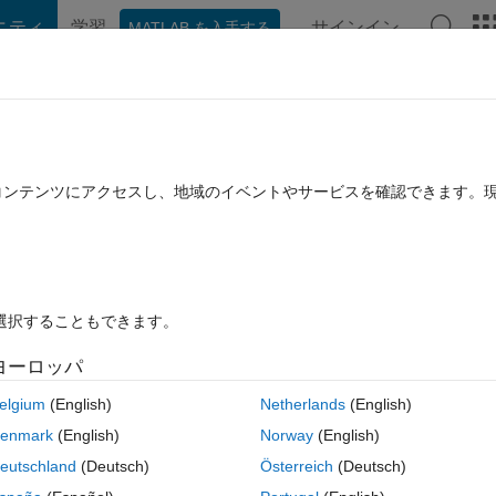
ニティ
学習
サインイン
MATLAB を入手する
hat Playground
ディスカッション
コンテスト
ブログ
投稿
B に関する FAQ
その他
website data on mac: matlab R2012a
たコンテンツにアクセスし、地域のイベントやサービスを確認できます。
み
2014 9 月 23 に更新
14 ビュー (30 日間)
を選択することもできます。
ヨーロッパ
0 投票
elgium
(English)
Netherlands
(English)
.
enmark
(English)
Norway
(English)
site that comes in the form of a .xls file. This file is updated regularly
eutschland
(Deutsch)
Österreich
(Deutsch)
with corresponding data measurements.