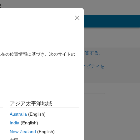
その他
サインインしてこの質問に回答する。
現在の位置情報に基づき、次のサイトの
共
サインインしてアクティビティを
有
フォロー
質問済み:
アジア太平洋地域
Simon
Australia
(English)
2012 年 7 月 17 日
India
(English)
回答済み:
 
New Zealand
(English)
Simon Woodward