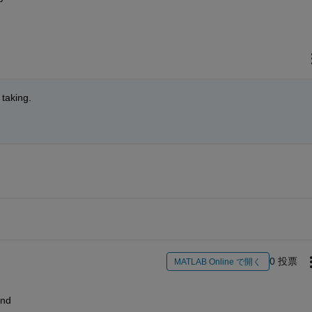
 taking.
0 投票
MATLAB Online で開く
and