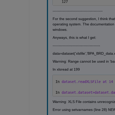
   127
---------------------------------------
For the second suggestion, I think tha
operating system. The documentation st
windows.
Anyways, this is what I get:
-------------------------------------
data=dataset('xlsfile','BPA_BRD_data.x
Warning: Range cannot be used in 'bas
In xlsread at 199
In 
dataset.readXLSFile at 14
In 
dataset.dataset>dataset.da
Warning: XLS File contains unrecogniz
Error using setvarnames (line 28) NE