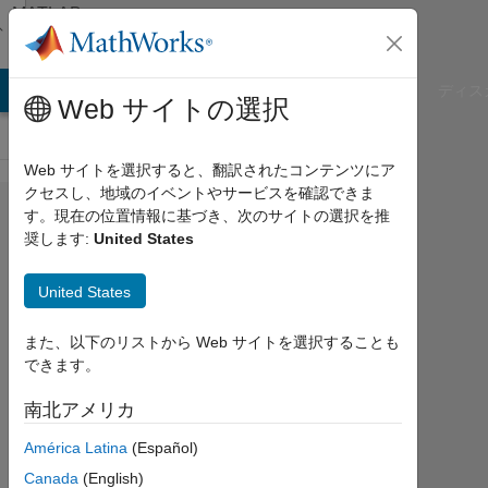
コンテンツへスキップ
MATLAB
Answers
B Answers
File Exchange
Cody
AI Chat Playground
ディス
Web サイトの選択
Web サイトを選択すると、翻訳されたコンテンツにア
クセスし、地域のイベントやサービスを確認できま
Simulink Test
す。現在の位置情報に基づき、次のサイトの選択を推
奨します:
United States
AggregatedTest
Coverage
United States
Results
また、以下のリストから Web サイトを選択することも
できます。
ricard
molins
南北アメリカ
2018
12
América Latina
(Español)
月
Canada
(English)