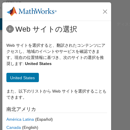
コンテンツへスキップ
MATLAB
Answers
B Answers
File Exchange
Cody
AI Chat Playground
ディス
Web サイトの選択
Web サイトを選択すると、翻訳されたコンテンツにア
クセスし、地域のイベントやサービスを確認できま
Ploting
す。現在の位置情報に基づき、次のサイトの選択を推
奨します:
United States
timeseries
data in
United States
Simulink
(Variable vs.
また、以下のリストから Web サイトを選択することも
できます。
HH:MM:SS).
南北アメリカ
Ajpaezm
América Latina
(Español)
2018
Canada
(English)