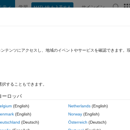
ニティ
学習
サインイン
MATLAB を入手する
hat Playground
ディスカッション
コンテスト
ブログ
投稿
B に関する FAQ
その他
bute 'min'
たコンテンツにアクセスし、地域のイベントやサービスを確認できます。
2019 10 月 25 に更新
答
19 ビュー (30 日間)
を選択することもできます。
ヨーロッパ
1 投票
MATLAB Online で開く
elgium
(English)
Netherlands
(English)
enmark
(English)
Norway
(English)
コ
eutschland
(Deutsch)
Österreich
(Deutsch)
テーマ
);