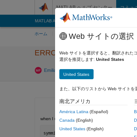
コンテンツへスキップ
MATLAB ヘルプ センター
コミュ
MATLAB Answers
File Exchange
Cody
AI C
ホーム
質問する
回答
閲覧
MATLA
Web サイトの選択
ERROR : Missing domain attri
Web サイトを選択すると、翻訳され
選択を推奨します:
United States
Emiliano Rosso
2018 11 月 28
2 回
United States
また、以下のリストから Web サイト
南北アメリカ
América Latina
(Español)
B
when I use :
Canada
(English)
D
United States
(English)
D
symmin=@(x,y)feval(symengine,
'min'
,x,y