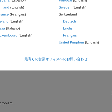
spaña
(Español)
Portugal
(English)
inland
(English)
Sweden
(English)
rance
(Français)
Switzerland
reland
(English)
Deutsch
talia
(Italiano)
English
コ
テーマ
 or 
uxembourg
(English)
Français
0));
United Kingdom
(English)
最寄りの営業オフィスへのお問い合わせ
7)
problem... 