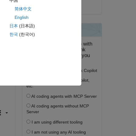
中国
2019 年 10 月 25 日
简体中文
English
日本
(日本語)
한국
(한국어)
ピー