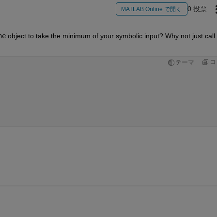
0 投票
MATLAB Online で開く
ne
 object to take the minimum of your symbolic input? Why not just call 
コ
テーマ