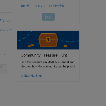
答する。
フォロー
Community Treasure Hunt
Find the treasures in MATLAB Central and
discover how the community can help you!
ピー
Start Hunting!