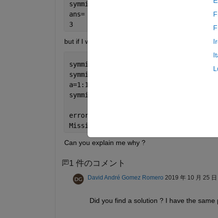
E
symmin(3,4)
ans=
F
3
F
but if I want to find the minimum of a vector :
I
I
symmin=@(x)feval(symengine,
'min'
,x); 
%
L
symmin=@(x)feval(symengine,
'min'
,x(1:1
a=1:10;
symmin(a)
error 
using mupadengine/feval (line 18
Missing 
domain attribute 'min'.
Can you explain me why ?
1 件のコメント
David André Gomez Romero
2019 年 10 月 25 日
Did you find a solution ? I have the same 