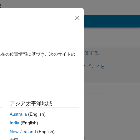
その他
サインインしてこの質問に回答する。
現在の位置情報に基づき、次のサイトの
共
サインインしてアクティビティを
有
フォロー
質問済み:
アジア太平洋地域
Emiliano Rosso
Australia
(English)
2018 年 11 月 28 日
India
(English)
回答済み:
ピー
New Zealand
(English)
Steven Lord