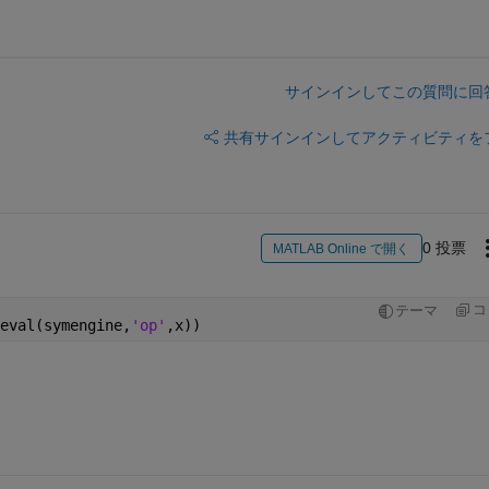
サインインしてこの質問に回
共有
サインインしてアクティビティを
0 投票
MATLAB Online で開く
コ
テーマ
eval(symengine,
'op'
,x))