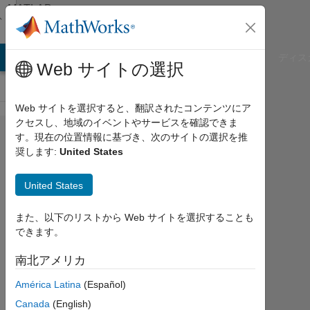
コンテンツへスキップ
MATLAB
Answers
B Answers
File Exchange
Cody
AI Chat Playground
ディス
Web サイトの選択
Web サイトを選択すると、翻訳されたコンテンツにア
クセスし、地域のイベントやサービスを確認できま
Simulink/Speedgoat
す。現在の位置情報に基づき、次のサイトの選択を推
奨します:
United States
error -
slrt_make_rtw_hook
United States
また、以下のリストから Web サイトを選択することも
jesse
できます。
2018
11
南北アメリカ
月 7
2
América Latina
(Español)
回
Canada
(English)