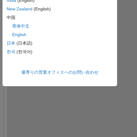
India
(English)
New Zealand
(English)
中国
简体中文
English
日本
(日本語)
한국
(한국어)
最寄りの営業オフィスへのお問い合わせ
I 
w
i
s
h 
t