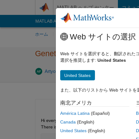
コンテンツへスキップ
MATLAB ヘルプ センター
コミュ
MATLAB Answers
File Exchange
Cody
AI C
ホーム
質問する
回答
閲覧
MATLA
Web サイトの選択
Genetic algorithm and system
Web サイトを選択すると、翻訳され
選択を推奨します:
United States
Artyom
2012 7 月 4
1 回答
29 ビ
United States
また、以下のリストから Web サイト
南北アメリカ
América Latina
(Español)
B
Hi everyone. Here is the question. Can I using ge
Canada
(English)
D
There is a system of differential equations (examp
United States
(English)
D