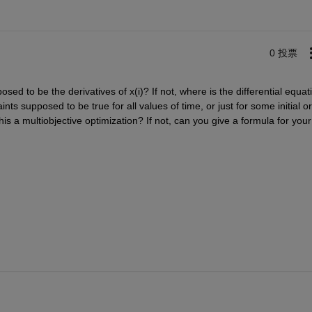
0 投票
sed to be the derivatives of x(i)? If not, where is the differential equati
nts supposed to be true for all values of time, or just for some initial or 
s a multiobjective optimization? If not, can you give a formula for your 