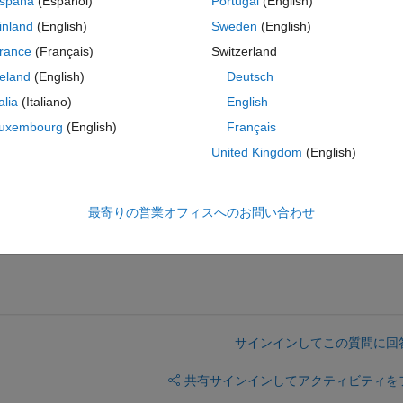
spaña
(Español)
Portugal
(English)
inland
(English)
Sweden
(English)
rance
(Français)
Switzerland
reland
(English)
Deutsch
コ
テーマ
talia
(Italiano)
English
uxembourg
(English)
Français
United Kingdom
(English)
 on t=[0,1]. Than solve it again (t=[1,2]), but with modified constraints
) on T=[0,2].
最寄りの営業オフィスへのお問い合わせ
サインインしてこの質問に回
共有
サインインしてアクティビティを