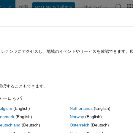
ニティ
学習
サインイン
MATLAB を入手する
hat Playground
ディスカッション
コンテスト
ブログ
投稿
B に関する FAQ
その他
 of nonlinear ODE
たコンテンツにアクセスし、地域のイベントやサービスを確認できます。
ュー (30 日間)
を選択することもできます。
ヨーロッパ
0 投票
MATLAB Online で開く
elgium
(English)
Netherlands
(English)
netic algorithm from Global Optimization Toolbox optimize next problem:
enmark
(English)
Norway
(English)
le):
eutschland
(Deutsch)
Österreich
(Deutsch)
コ
テーマ