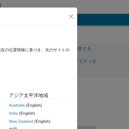
その他
サインインしてこの質問に回答する。
現在の位置情報に基づき、次のサイトの
共
サインインしてアクティビティを
有
フォロー
質問済み:
アジア太平洋地域
Artyom
Australia
(English)
2012 年 7 月 4 日
 
India
(English)
New Zealand
(English)
ピー