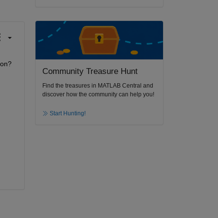
on? 
Community Treasure Hunt
Find the treasures in MATLAB Central and
discover how the community can help you!
Start Hunting!