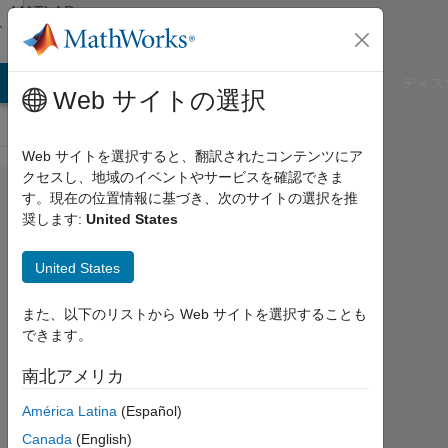
コンテンツへスキップ
MATLAB
Answers
B Answers
File Exchange
Cody
AI Chat Playground
ディス
Web サイトの選択
Web サイトを選択すると、翻訳されたコンテンツにア
クセスし、地域のイベントやサービスを確認できま
Creating a
す。現在の位置情報に基づき、次のサイトの選択を推
奨します:
United States
Regular
Delanuy
United States
Triangulation.
また、以下のリストから Web サイトを選択することも
できます。
apex116
2018
南北アメリカ
10
América Latina
(Español)
月
29
Canada
(English)