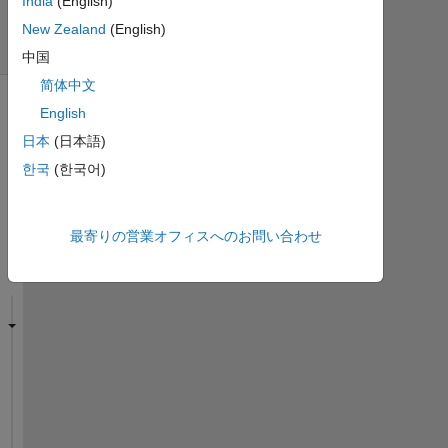
India
(English)
(30
日
New Zealand
(English)
間)
中国
简体中文
English
日本
(日本語)
한국
(한국어)
最寄りの営業オフィスへのお問い合わせ
H
e
l