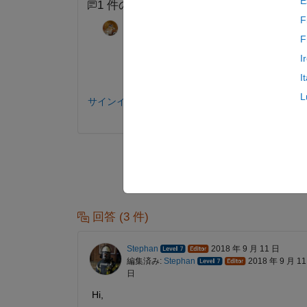
E
1 件のコメント
F
Walter Roberson
2018 年 9 月 11 
F
R2018b has not been released, so we canno
I
happen when it is released.
I
L
サインインしてコメントする。
回答 (3 件)
Stephan
2018 年 9 月 11 日
編集済み:
Stephan
2018 年 9 月 11
日
Hi,