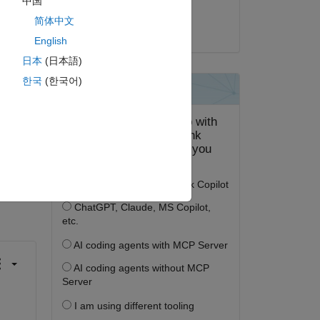
中国
Wendy Fullam
简体中文
2019 年 12 月 12 日
English
ot 
日本
(日本語)
한국
(한국어)
答する。
フォロー