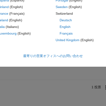
spaña
(Español)
Portugal
(English)
inland
(English)
Sweden
(English)
日
rance
(Français)
Switzerland
t disclose i information about licensing changes that might or might n
reland
(English)
Deutsch
talia
(Italiano)
English
uxembourg
(English)
Français
United Kingdom
(English)
サインインしてこの質問に回
最寄りの営業オフィスへのお問い合わせ
共有
サインインしてアクティビティを
1 投票