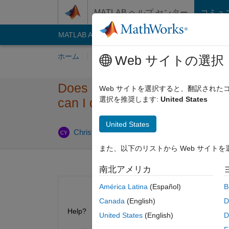
コンテンツへスキップ
MATLAB ヘルプ センター
コミュ
MATLAB Answers
File Exchange
Cody
AI C
ホーム
質問する
回答
閲覧
MATLA
Web サイトの選択
Does MatLab 2018b come with
Web サイトを選択すると、翻訳され
選択を推奨します:
United States
can I download it and the Co
United States
2019
Christian Yost
2018 9 月 10
3 回答
また、以下のリストから Web サイト
南北アメリカ
América Latina
(Español)
B
Canada
(English)
D
Help?
United States
(English)
D