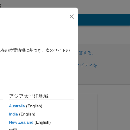
その他
 how
現在の位置情報に基づき、次のサイトの
サインインしてこの質問に回答する。
共
サインインしてアクティビティを
有
フォロー
アジア太平洋地域
質問済み:
Australia
(English)
Christian Yost
India
(English)
2018 年 9 月 10 日
New Zealand
(English)
編集済み: