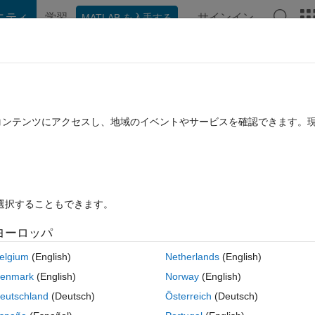
ニティ
学習
サインイン
MATLAB を入手する
hat Playground
ディスカッション
コンテスト
ブログ
投稿
B に関する FAQ
その他
 the Image Processing Toolbox? If not,
たコンテンツにアクセスし、地域のイベントやサービスを確認できます。
mputer Vision System Toolbox?
 12 月 12 に更新
14 ビュー (30 日間)
を選択することもできます。
ヨーロッパ
elgium
(English)
Netherlands
(English)
0 投票
enmark
(English)
Norway
(English)
eutschland
(Deutsch)
Österreich
(Deutsch)