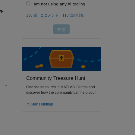
p 
Community Treasure Hunt
Find the treasures in MATLAB Central and
discover how the community can help you!
Start Hunting!