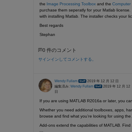
the
Image Processing Toolbox
 and the
Computer 
purchase them seperatly for your Matlab license. I
with installing Matlab. The installer checks your lic
Best regards
Stephan
0 件のコメント
サインインしてコメントする。
Wendy Fullam
2019 年 12 月 12 日
編集済み:
Wendy Fullam
2019 年 12 月 12
日
If you are using MATLAB R2016a or later, you ca
Whether you need additional toolboxes, apps, ha
browse and find what you’re looking for using the
Add-ons extend the capabilities of MATLAB. Find 