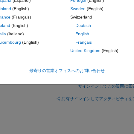
spaña
(Español)
Portugal
(English)
inland
(English)
Sweden
(English)
rance
(Français)
Switzerland
reland
(English)
Deutsch
talia
(Italiano)
English
uxembourg
(English)
Français
?
United Kingdom
(English)
最寄りの営業オフィスへのお問い合わせ
サインインしてこの質問に回
共有
サインインしてアクティビティを