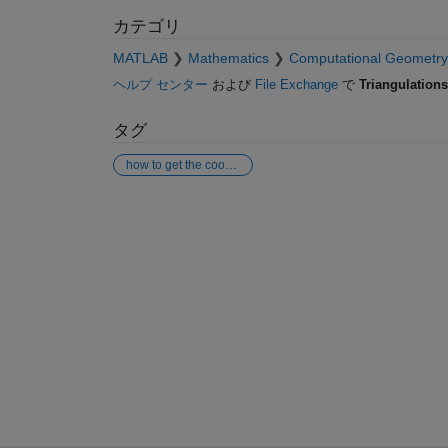
カテゴリ
MATLAB
Mathematics
Computational Geometry
ヘルプ センター
および
File Exchange
で
Triangulations
タグ
how to get the coordinates of the global nodes without writing them one by one using trimesh and delaunay function
参考