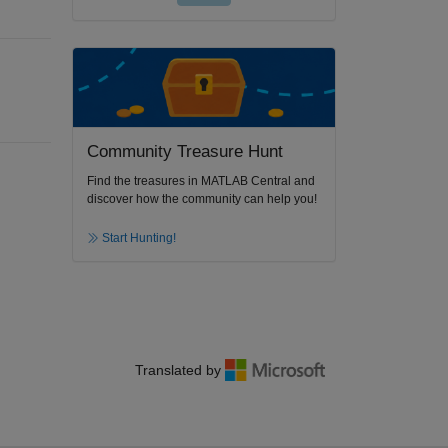
Community Treasure Hunt
Find the treasures in MATLAB Central and
discover how the community can help you!
Start Hunting!
Translated by