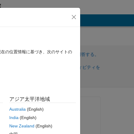
その他
ne by
現在の位置情報に基づき、次のサイトの
サインインしてこの質問に回答する。
共
サインインしてアクティビティを
有
フォロー
アジア太平洋地域
質問済み:
Australia
(English)
Torkan
India
(English)
2018 年 8 月 11 日
New Zealand
(English)
コメント済み: