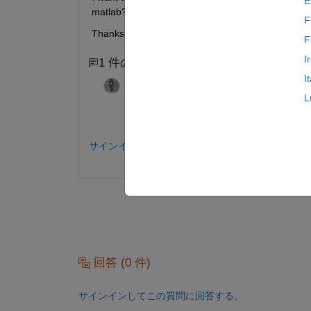
E
matlab? How can I do that?
F
Thanks
F
I
1 件のコメント
I
KSSV
2018 年 8 月 11 日
L
What do you mean by global coordinates
サインインしてコメントする。
回答 (0 件)
サインインしてこの質問に回答する。