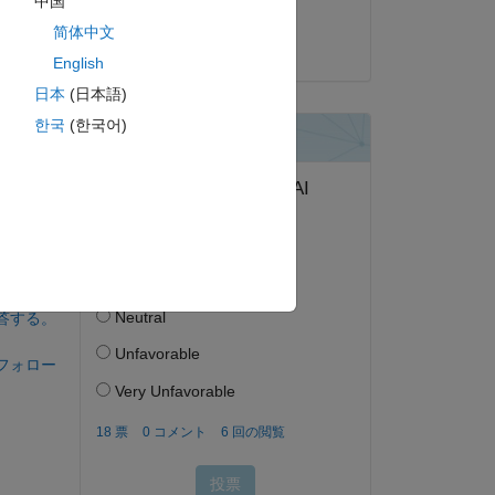
中国
KSSV
简体中文
2018 年 8 月 11 日
English
日本
(日本語)
한국
(한국어)
答する。
フォロー