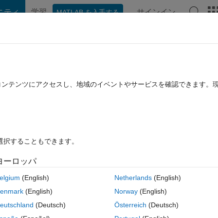
ニティ
学習
サインイン
MATLAB を入手する
hat Playground
ディスカッション
コンテスト
ブログ
投稿
B に関する FAQ
その他
 the global nodes without writing them o
たコンテンツにアクセスし、地域のイベントやサービスを確認できます。
ay function
11 に更新
7 ビュー (30 日間)
を選択することもできます。
ヨーロッパ
elgium
(English)
Netherlands
(English)
0 投票
enmark
(English)
Norway
(English)
eutschland
(Deutsch)
Österreich
(Deutsch)
without writing them one by one using trimesh and delaunay function in 