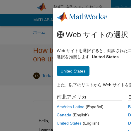
コンテンツへスキップ
MATLAB ヘルプ センター
コミュ
MATLAB Answers
File Exchange
Cody
AI C
ホーム
質問する
回答
閲覧
MATLA
Web サイトの選択
How to get the coordinates of
Web サイトを選択すると、翻訳され
選択を推奨します:
United States
one using trimesh and delaun
United States
2018 8 月 
Torkan
2018 8 月 11
0 回答
また、以下のリストから Web サイト
南北アメリカ
América Latina
(Español)
B
Canada
(English)
D
Hello,
United States
(English)
D
I want to get the coordinates of the global nodes 