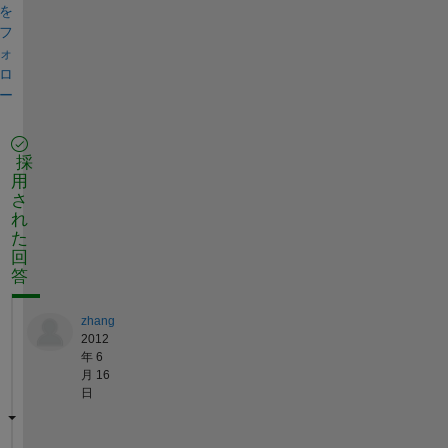
を
フ
ォ
ロ
ー
採
用
さ
れ
た
回
答
zhang
2012
年 6
月 16
日