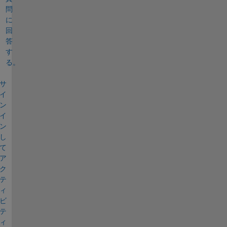
問
に
回
答
す
る。
サ
イ
ン
イ
ン
し
て
ア
ク
テ
ィ
ビ
テ
ィ