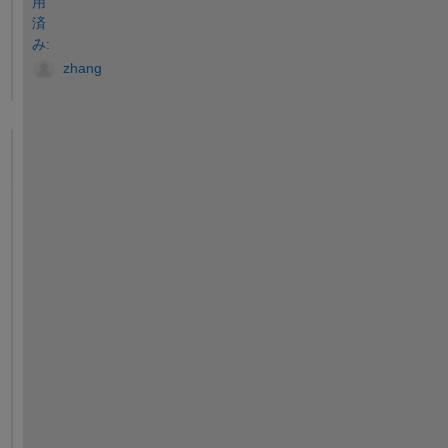
用
済
み:
zhang