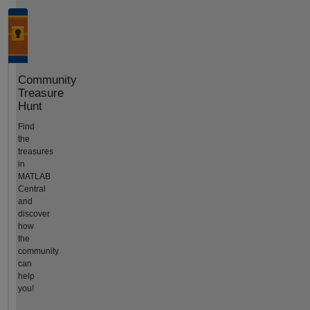
Community
Treasure
Hunt
Find
the
treasures
in
MATLAB
Central
and
discover
how
the
community
can
help
you!