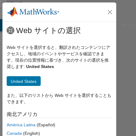
コンテンツへスキップ
MATLAB
Answers
B Answers
File Exchange
Cody
AI Chat Playground
ディス
Web サイトの選択
Web サイトを選択すると、翻訳されたコンテンツにア
クセスし、地域のイベントやサービスを確認できま
how to
す。現在の位置情報に基づき、次のサイトの選択を推
奨します:
United States
solve
matrix
United States
equation
また、以下のリストから Web サイトを選択することも
できます。
zhang
2012
南北アメリカ
6 月
16
América Latina
(Español)
1
Canada
(English)