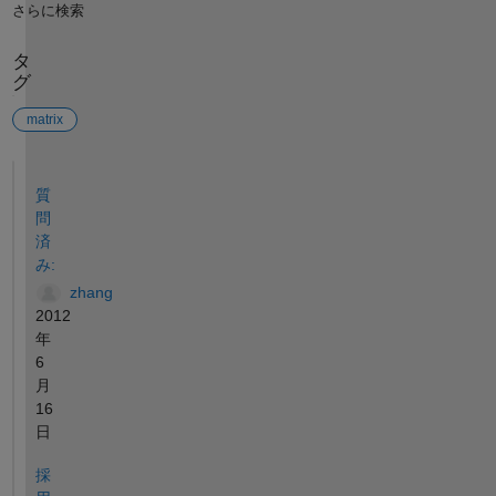
さらに検索
タ
グ
matrix
参考
質
問
済
み:
zhang
2012
年
6
月
16
日
採