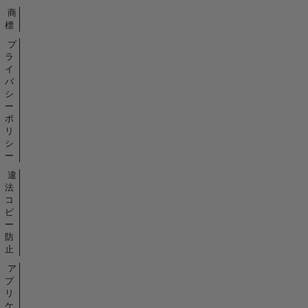
商
標
プ
ラ
イ
バ
シ
ー
ポ
リ
シ
ー
違
法
コ
ピ
ー
防
止
ア
プ
リ
ケ