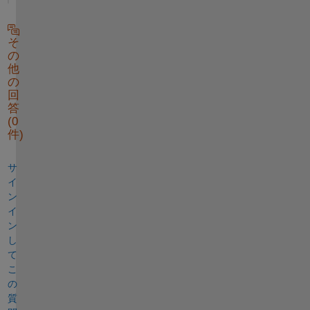
そ
の
他
の
回
答
(0
件)
サ
イ
ン
イ
ン
し
て
こ
の
質