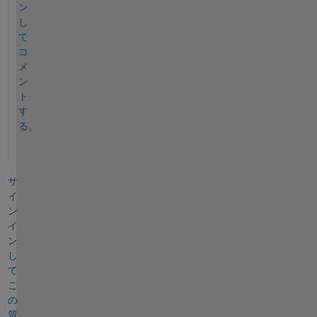
ン
し
て
コ
メ
ン
ト
す
る。
サ
イ
ン
イ
ン
し
て
こ
の
質