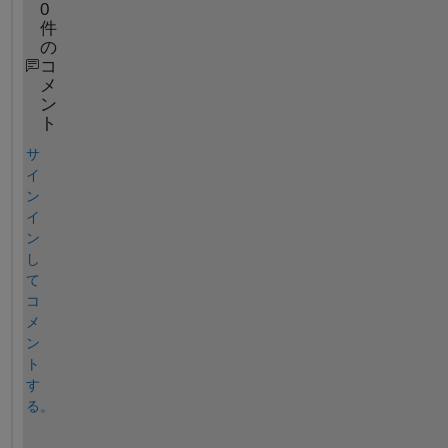
0
件
の
コ
メ
ン
ト
サ
イ
ン
イ
ン
し
て
コ
メ
ン
ト
す
る。