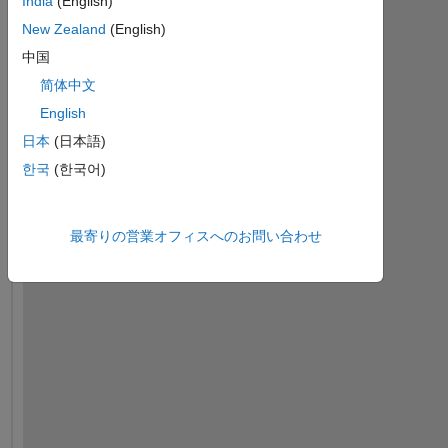
India
(English)
New Zealand
(English)
中国
简体中文
English
日本
(日本語)
한국
(한국어)
I
最寄りの営業オフィスへのお問い合わせ
'
d 
l
i
k
e 
t
o 
e
s