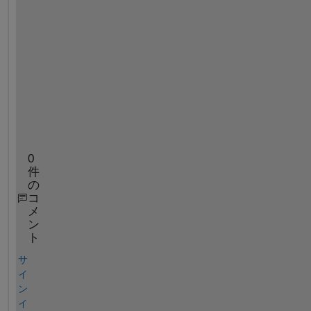
o
s 
a
n
s
w
e
r
?
0
件
の
コ
メ
ン
ト
サ
イ
ン
イ