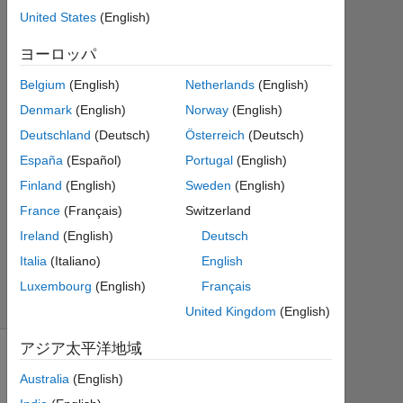
回
United States
(English)
答
ヨーロッパ
回
Belgium
(English)
Netherlands
(English)
答
採
Denmark
(English)
Norway
(English)
用
Deutschland
(Deutsch)
Österreich
(Deutsch)
済
España
(Español)
Portugal
(English)
み
6
Finland
(English)
Sweden
(English)
ビ
France
(Français)
Switzerland
ュ
Ireland
(English)
Deutsch
ー
Italia
(Italiano)
English
(30
日
Luxembourg
(English)
Français
間)
United Kingdom
(English)
アジア太平洋地域
Australia
(English)