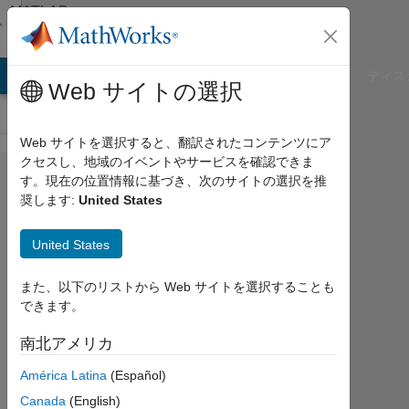
コンテンツへスキップ
MATLAB
Answers
B Answers
File Exchange
Cody
AI Chat Playground
ディス
Web サイトの選択
Web サイトを選択すると、翻訳されたコンテンツにア
クセスし、地域のイベントやサービスを確認できま
Can I
す。現在の位置情報に基づき、次のサイトの選択を推
奨します:
United States
recover
only the
United States
diagonal
elements
また、以下のリストから Web サイトを選択することも
できます。
of A' * B
with
南北アメリカ
SVD
América Latina
(Español)
vectors
Canada
(English)