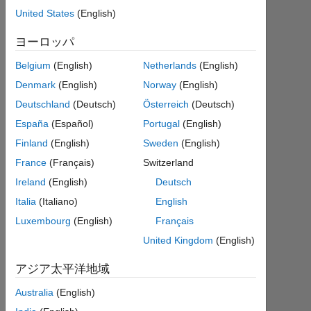
of A and
United States
(English)
B?
ヨーロッパ
Belgium
(English)
Netherlands
(English)
Xiaohan
Du
Denmark
(English)
Norway
(English)
Deutschland
(Deutsch)
Österreich
(Deutsch)
2018
España
(Español)
Portugal
(English)
6 月
Finland
(English)
Sweden
(English)
28
1
France
(Français)
Switzerland
回
Ireland
(English)
Deutsch
答
Italia
(Italiano)
English
Luxembourg
(English)
Français
2018
6 月
United Kingdom
(English)
28
に更
アジア太平洋地域
新
Australia
(English)
5