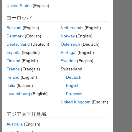
25
United States
(English)
2
回
ヨーロッパ
答
Belgium
(English)
Netherlands
(English)
Denmark
(English)
Norway
(English)
回
答
Deutschland
(Deutsch)
Österreich
(Deutsch)
採
España
(Español)
Portugal
(English)
用
Finland
(English)
Sweden
(English)
済
み
France
(Français)
Switzerland
Ireland
(English)
Deutsch
2018
Italia
(Italiano)
English
6 月
Luxembourg
(English)
Français
26
に更
United Kingdom
(English)
新
アジア太平洋地域
7
ビ
Australia
(English)
ュ