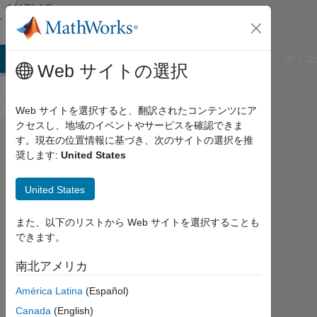
コンテンツへスキップ
MATLAB
Answers
B Answers
File Exchange
Cody
AI Chat Playground
ディス
Web サイトの選択
Web サイトを選択すると、翻訳されたコンテンツにア
クセスし、地域のイベントやサービスを確認できま
If I have already
す。現在の位置情報に基づき、次のサイトの選択を推
奨します:
United States
created an App, but
then want to add
United States
Tabs, is it better to
do this through the
また、以下のリストから Web サイトを選択することも
できます。
App Designer
interface or
南北アメリカ
"programmatically"?
América Latina
(Español)
Any hints to
Canada
(English)