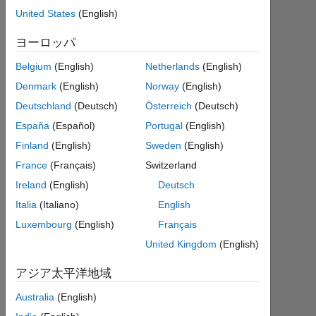
expedite the
United States
(English)
process?
ヨーロッパ
Belgium
(English)
Netherlands
(English)
M
G
Denmark
(English)
Norway
(English)
2018
Deutschland
(Deutsch)
Österreich
(Deutsch)
4 月
España
(Español)
Portugal
(English)
30
Finland
(English)
Sweden
(English)
1
回
France
(Français)
Switzerland
答
Ireland
(English)
Deutsch
Italia
(Italiano)
English
2025
Luxembourg
(English)
Français
8 月
20
United Kingdom
(English)
に更
新
アジア太平洋地域
27
Australia
(English)
ビ