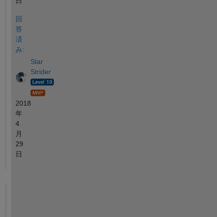
日
回
答
済
み:
Star
Strider
2018
年
4
月
29
日