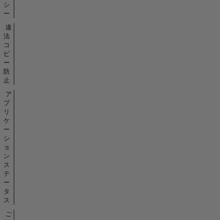
シ
ー
違
法
コ
ピ
ー
防
止
ア
プ
リ
ケ
ー
シ
ョ
ン
ス
テ
ー
タ
ス
ご