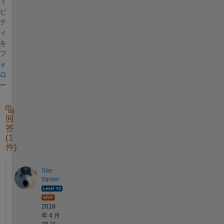
ィ
ビ
テ
ィ
を
フ
ォ
ロ
ー
回
答
(1
件)
Star
Strider
2018
年 4 月