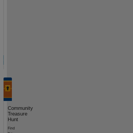
Community
Treasure
Hunt
Find