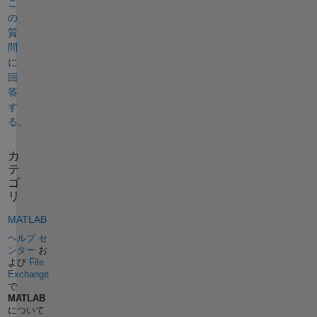
こ
の
質
問
に
回
答
す
る。
カ
テ
ゴ
リ
MATLAB
ヘルプ セ
ンター
お
よび
File
Exchange
で
MATLAB
について