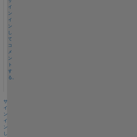
サ
イ
ン
イ
ン
し
て
コ
メ
ン
ト
す
る。
サ
イ
ン
イ
ン
し