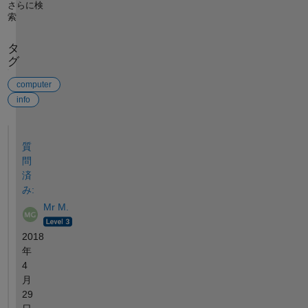
さらに検
索
タ
グ
computer
info
参考
質
問
済
み:
Mr M.
2018
年
4
月
29