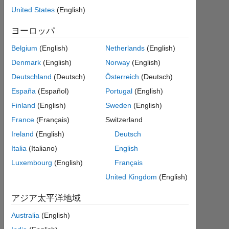
United States
(English)
Mr M.
ヨーロッパ
2018
Belgium
(English)
Netherlands
(English)
4 月
Denmark
(English)
Norway
(English)
29
Deutschland
(Deutsch)
Österreich
(Deutsch)
1
回
España
(Español)
Portugal
(English)
答
Finland
(English)
Sweden
(English)
France
(Français)
Switzerland
2018
4 月
Ireland
(English)
Deutsch
29
Italia
(Italiano)
English
に更
Luxembourg
(English)
Français
新
United Kingdom
(English)
24
ビ
アジア太平洋地域
ュ
ー
Australia
(English)
(30