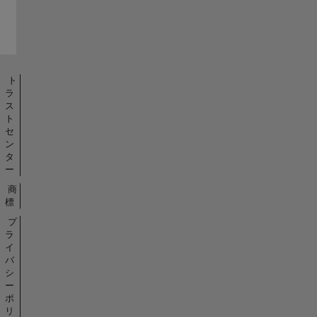
ト
ラ
ス
ト
セ
ン
タ
ー
商
標
プ
ラ
イ
バ
シ
ー
ポ
リ