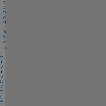
て
こ
の
質
問
に
回
答
す
る。
サ
イ
ン
イ
ン
し
て
ア
ク
テ