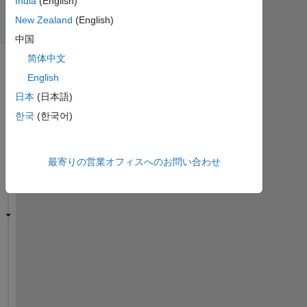
India
(English)
日
New Zealand
(English)
間)
中国
简体中文
English
日本
(日本語)
한국
(한국어)
最寄りの営業オフィスへのお問い合わせ
H
o
w 
t