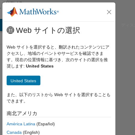
コンテンツへスキップ
MATLAB
Answers
B Answers
File Exchange
Cody
AI Chat Playground
ディス
Web サイトの選択
Web サイトを選択すると、翻訳されたコンテンツにア
クセスし、地域のイベントやサービスを確認できま
Is it
す。現在の位置情報に基づき、次のサイトの選択を推
奨します:
United States
possible
to get the
United States
MAC
adress of
また、以下のリストから Web サイトを選択することも
できます。
the
computer
南北アメリカ
by
América Latina
(Español)
MATLAB?
Canada
(English)