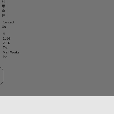
利
用
条
件
Contact
Us
©
1994-
2026
The
MathWorks,
Inc.
eb サイトの選択