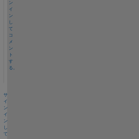
ン
イ
ン
し
て
コ
メ
ン
ト
す
る。
サ
イ
ン
イ
ン
し
て