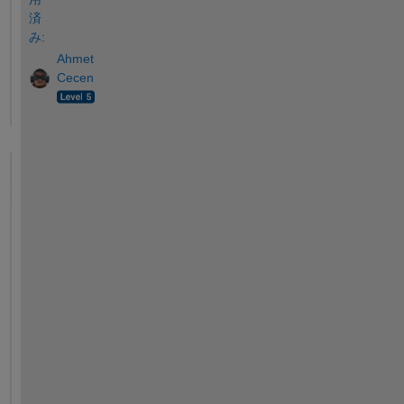
済
み:
Ahmet
Cecen