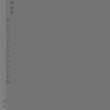
メ
ン
ト
サ
イ
ン
イ
ン
し
て
コ
メ
ン
ト
す
る。
サ
イ