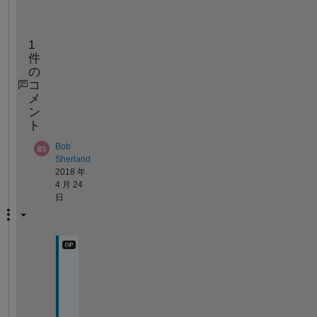
end
1
件
の
コ
メ
ン
ト
Bob
Sherland
2018 年
4 月 24
日
T
h
a
n