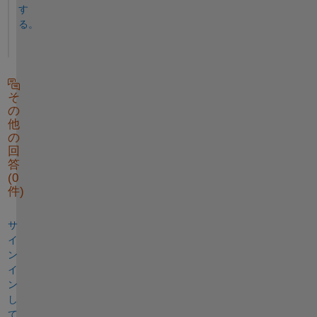
す
る。
そ
の
他
の
回
答
(0
件)
サ
イ
ン
イ
ン
し
て