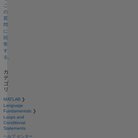
こ
の
質
問
に
回
答
す
る。
カ
テ
ゴ
リ
MATLAB
Language
Fundamentals
Loops and
Conditional
Statements
ヘルプ センター