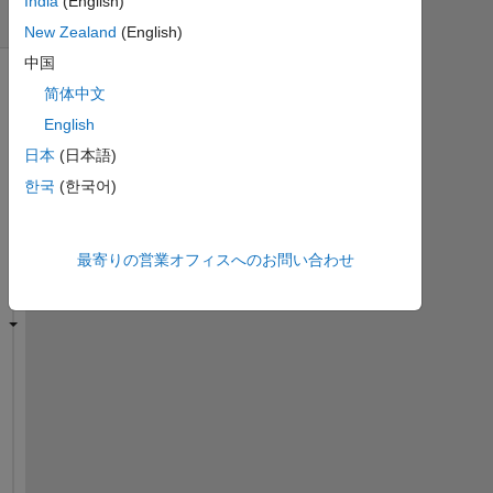
India
(English)
間)
New Zealand
(English)
中国
简体中文
English
日本
(日本語)
한국
(한국어)
最寄りの営業オフィスへのお問い合わせ
I 
c
u
r
r