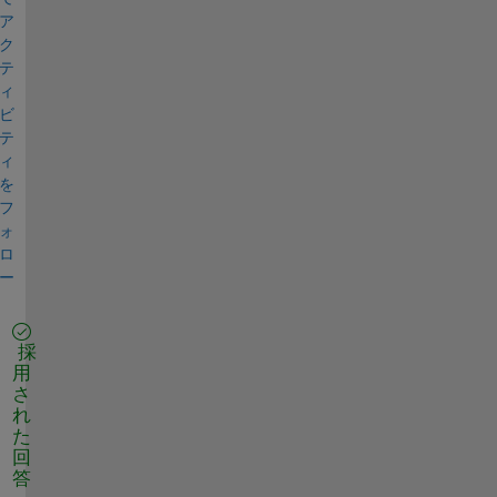
ア
ク
テ
ィ
ビ
テ
ィ
を
フ
ォ
ロ
ー
採
用
さ
れ
た
回
答