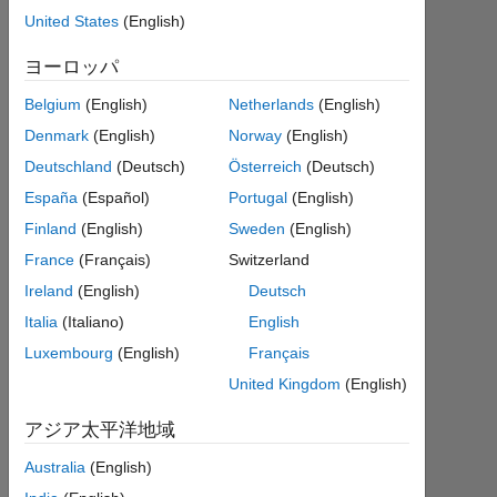
United States
(English)
答
ヨーロッパ
回
答
Belgium
(English)
Netherlands
(English)
採
Denmark
(English)
Norway
(English)
用
Deutschland
(Deutsch)
Österreich
(Deutsch)
済
み
España
(Español)
Portugal
(English)
Finland
(English)
Sweden
(English)
2018
France
(Français)
Switzerland
4 月
Ireland
(English)
Deutsch
24
に更
Italia
(Italiano)
English
新
Luxembourg
(English)
Français
14
United Kingdom
(English)
ビ
ュ
アジア太平洋地域
ー
(30
Australia
(English)
日