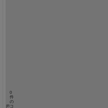
e 
u
s
e
r 
e
n
t
e
r
s 
'
q
u
i
t
'
0
件
の
コ