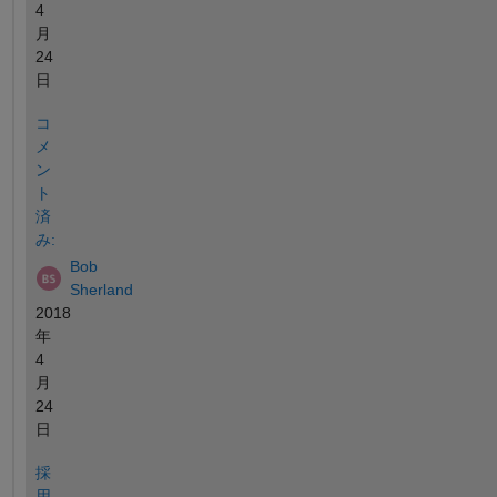
4
月
24
日
コ
メ
ン
ト
済
み:
Bob
Sherland
2018
年
4
月
24
日
採
用