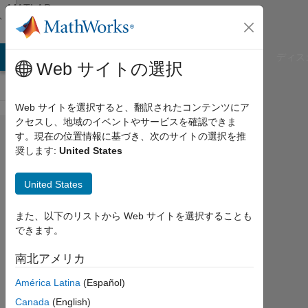
コンテンツへスキップ
MATLAB
Answers
B Answers
File Exchange
Cody
AI Chat Playground
ディス
Web サイトの選択
Web サイトを選択すると、翻訳されたコンテンツにア
クセスし、地域のイベントやサービスを確認できま
Looping a
す。現在の位置情報に基づき、次のサイトの選択を推
奨します:
United States
switch
statement
United States
また、以下のリストから Web サイトを選択することも
Bob
できます。
Sherland
2018
南北アメリカ
4 月
24
América Latina
(Español)
1
Canada
(English)
回