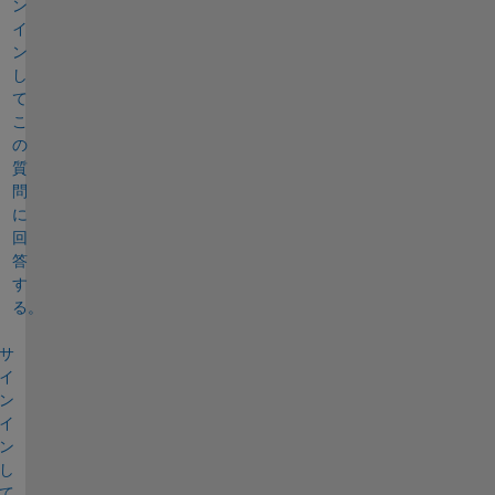
ン
イ
ン
し
て
こ
の
質
問
に
回
答
す
る。
サ
イ
ン
イ
ン
し
て