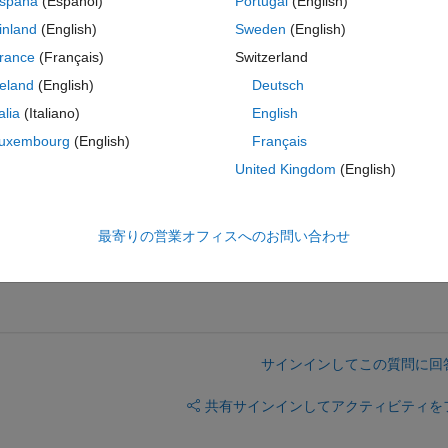
spaña
(Español)
Portugal
(English)
inland
(English)
Sweden
(English)
rance
(Français)
Switzerland
reland
(English)
Deutsch
talia
(Italiano)
English
uxembourg
(English)
Français
United Kingdom
(English)
最寄りの営業オフィスへのお問い合わせ
サインインしてこの質問に回
共有
サインインしてアクティビティを