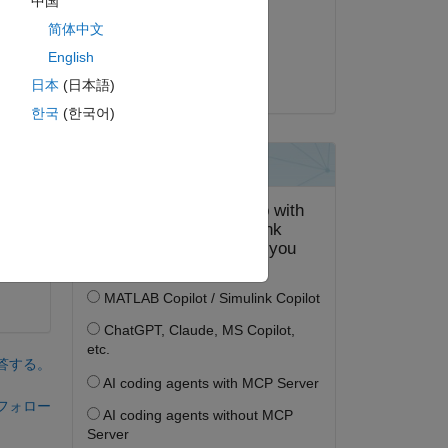
中国
2018 年 4 月 27 日
简体中文
採用済み:
English
michio
日本
(日本語)
한국
(한국어)
答する。
フォロー