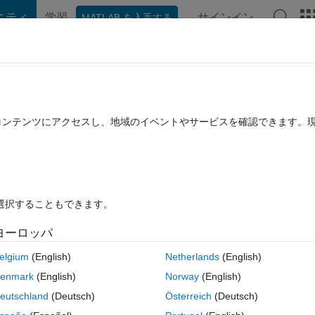
ニティ
学習
サインイン
MATLAB を入手する
hat Playground
ディスカッション
コンテスト
ブログ
投稿
B に関する FAQ
その他
ションのように​表示する方法について
たコンテンツにアクセスし、地域のイベントやサービスを確認できます。
み
2018 4 月 27 に更新
5 ビュー (30 日間)
を選択することもできます。
ヨーロッパ
0 投票
MATLAB Online で開く
elgium
(English)
Netherlands
(English)
 2つ以上のラインを同期させるようにアニメーションで描画させる方
enmark
(English)
Norway
(English)
フを同時に描画させる方法です。
eutschland
(Deutsch)
Österreich
(Deutsch)