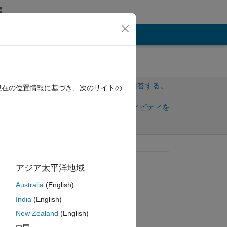
その他
サインインしてこの質問に回答する。
現在の位置情報に基づき、次のサイトの
共
サインインしてアクティビティを
有
フォロー
質問済み:
アジア太平洋地域
denpika
Australia
(English)
2018 年 4 月 19 日
法はあ
India
(English)
コメント済み:
New Zealand
(English)
denpika