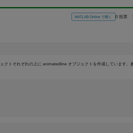
0 投票
MATLAB Online で開く
ェクトそれぞれの上に animatedline オブジェクトを作成しています。