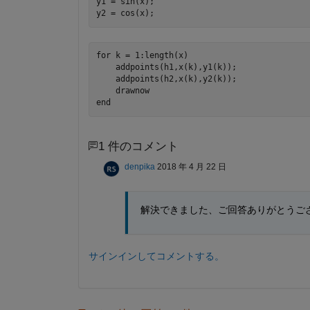
y1 = sin(x);

for k = 1:length(x)

    addpoints(h1,x(k),y1(k));

    addpoints(h2,x(k),y2(k));

    drawnow

1 件のコメント
denpika
2018 年 4 月 22 日
解決できました、ご回答ありがとうご
サインインしてコメントする。