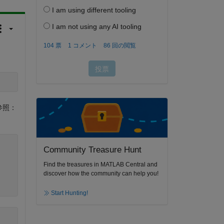
参照：
Community Treasure Hunt
Find the treasures in MATLAB Central and
discover how the community can help you!
Start Hunting!