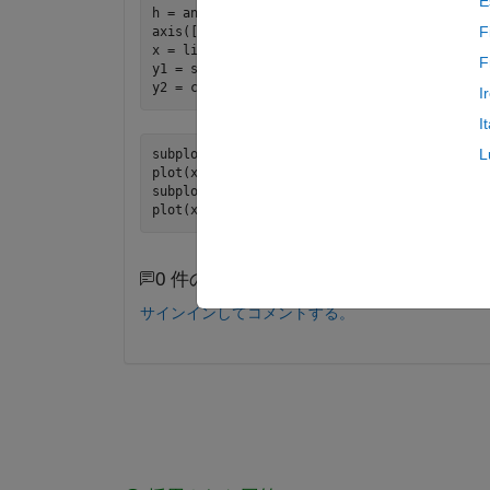
E
h = animatedline;

F
axis([0,4*pi,-1,1])

x = linspace(0,4*pi,1000);

F
y1 = sin(x);

I
I
L
subplot 211

plot(x,y1)

subplot 212

0 件のコメント
サインインしてコメントする。