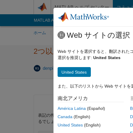
コンテンツへスキップ
MATLAB ヘルプ センター
コミュ
MATLAB Answers
File Exchange
Cody
AI C
ホーム
質問する
回答
閲覧
MATLA
Web サイトの選択
2つ以上のラインをア​ニメー
Web サイトを選択すると、翻訳され
選択を推奨します:
United States
回答採用済
denpika
2018 4 月 19
2 回答
United States
また、以下のリストから Web サイト
南北アメリカ
América Latina
(Español)
B
表記の件について教えていただけないでしょうか？
Canada
(English)
D
るでしょうか？ 例えば、下記のような2つのグラ
United States
(English)
D