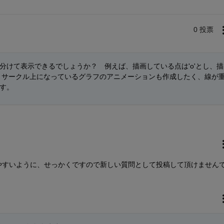
0 投票
分けて表示できるでしょうか？　例えば、描画している点は'o'とし、描
す。サークル上になっているグラフのアニメーションも作成したく、線が
す。
やすいように、せっかくですので新しい質問として投稿して頂けません