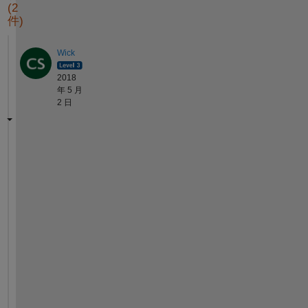
(2
件)
Wick
2018
年 5 月
2 日
I
f 
y
o
u
'
r
e 
j
u