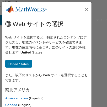
コンテンツへスキップ
MATLAB
Answers
B Answers
File Exchange
Cody
AI Chat Playground
ディス
Web サイトの選択
Web サイトを選択すると、翻訳されたコンテンツにア
クセスし、地域のイベントやサービスを確認できま
Can you
す。現在の位置情報に基づき、次のサイトの選択を推
奨します:
United States
use Batched
partitioned
United States
nonlinear
least
また、以下のリストから Web サイトを選択することも
できます。
squares to
fit 5
南北アメリカ
parameters?
América Latina
(Español)
Canada
(English)