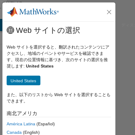
コンテンツへスキップ
MATLAB
Answers
B Answers
File Exchange
Cody
AI Chat Playground
ディス
Web サイトの選択
Web サイトを選択すると、翻訳されたコンテンツにア
クセスし、地域のイベントやサービスを確認できま
What
す。現在の位置情報に基づき、次のサイトの選択を推
奨します:
United States
is the
output?
United States
また、以下のリストから Web サイトを選択することも
Shivangi
できます。
Srivastava
2018
南北アメリカ
4 月
1
América Latina
(Español)
2
Canada
(English)
回