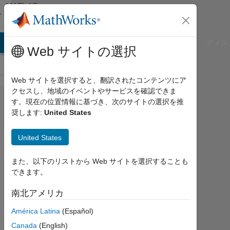
コンテンツへスキップ
MATLAB
Answers
B Answers
File Exchange
Cody
AI Chat Playground
ディス
Web サイトの選択
Web サイトを選択すると、翻訳されたコンテンツにア
クセスし、地域のイベントやサービスを確認できま
I have
す。現在の位置情報に基づき、次のサイトの選択を推
奨します:
United States
an array
and I
United States
want to
know
また、以下のリストから Web サイトを選択することも
できます。
how
many
南北アメリカ
indexing
América Latina
(Español)
values
Canada
(English)