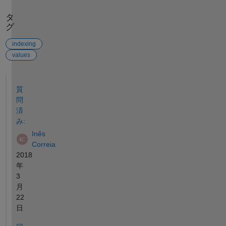
タ
グ
indexing
values
参考
質
問
済
み:
Inês
Correia
2018
年
3
月
22
日