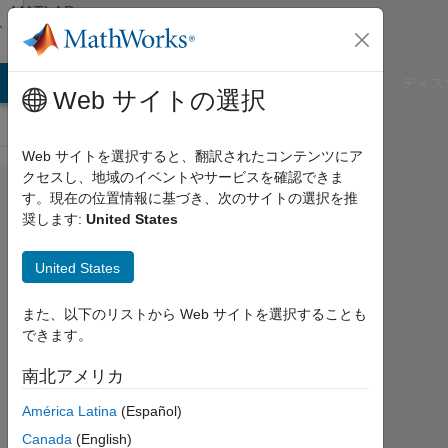
コンテンツへスキップ
MATLAB
Answers
B Answers
File Exchange
Cody
AI Chat Playground
ディス
Web サイトの選択
Web サイトを選択すると、翻訳されたコンテンツにア
クセスし、地域のイベントやサービスを確認できま
Simulink
す。現在の位置情報に基づき、次のサイトの選択を推
奨します:
United States
- how to
access
United States
time-
series
また、以下のリストから Web サイトを選択することも
できます。
data
loaded
南北アメリカ
via a
América Latina
(Español)
"From
Canada
(English)