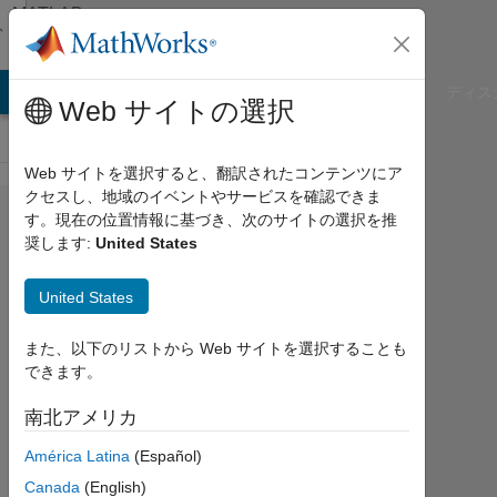
コンテンツへスキップ
MATLAB
Answers
B Answers
File Exchange
Cody
AI Chat Playground
ディス
Web サイトの選択
Web サイトを選択すると、翻訳されたコンテンツにア
クセスし、地域のイベントやサービスを確認できま
How to
す。現在の位置情報に基づき、次のサイトの選択を推
奨します:
United States
display
numerical
United States
data as
subscript
また、以下のリストから Web サイトを選択することも
できます。
text in the
UIAxes in
南北アメリカ
App
América Latina
(Español)
Designer
Canada
(English)