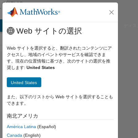
コンテンツへスキップ
MATLAB
Answers
B Answers
File Exchange
Cody
AI Chat Playground
ディス
Web サイトの選択
Web サイトを選択すると、翻訳されたコンテンツにア
クセスし、地域のイベントやサービスを確認できま
reducing
す。現在の位置情報に基づき、次のサイトの選択を推
奨します:
United States
resolution
of an
United States
image
また、以下のリストから Web サイトを選択することも
できます。
kash
南北アメリカ
2012
5 月
América Latina
(Español)
9
Canada
(English)