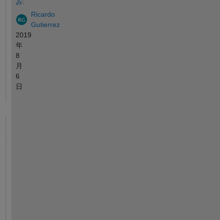
み:
Ricardo
Gutierrez
2019
年
8
月
6
日