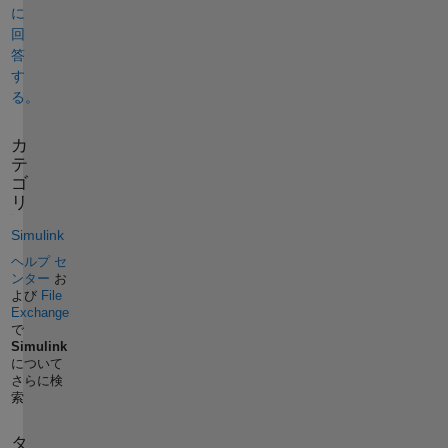
に
回
答
す
る。
カ
テ
ゴ
リ
Simulink
ヘルプ セ
ンター
お
よび
File
Exchange
で
Simulink
について
さらに検
索
タ