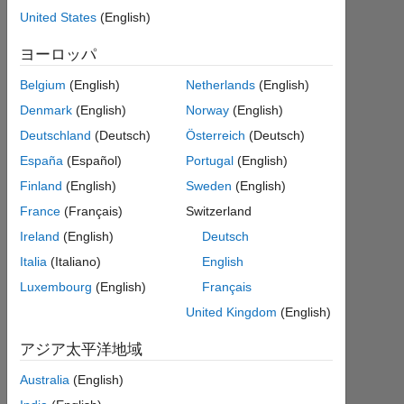
Umagandhi
United States
(English)
2017
12
ヨーロッパ
月 6
2
Belgium
(English)
Netherlands
(English)
回
Denmark
(English)
Norway
(English)
答
Deutschland
(Deutsch)
Österreich
(Deutsch)
España
(Español)
Portugal
(English)
2018
11
Finland
(English)
Sweden
(English)
月
France
(Français)
Switzerland
13
Ireland
(English)
Deutsch
に更
Italia
(Italiano)
English
新
18
Luxembourg
(English)
Français
ビ
United Kingdom
(English)
ュ
ー
アジア太平洋地域
(30
Australia
(English)
日
間)